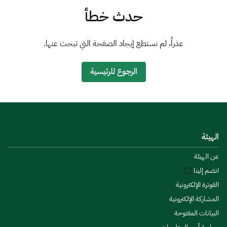
الزكاة
الجمارك
ضريبة القيمة المضافة
حدث خطأ
الإقرار الضريبي
التصرفات العقارية
عذراً، لم نستطع إيجاد الصفحة التي تبحث عنها.
الرجوع للرئيسية
الهيئة
عن الهيئة
انضم إلينا
الفوترة الإلكترونية
المشاركة الإلكترونية
البيانات المفتوحة