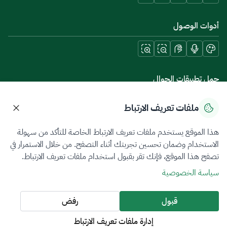
أدوات الوصول
حمل تطبيقات الجوال
ملفات تعريف الارتباط
هذا الموقع يستخدم ملفات تعريف الارتباط الخاصة للتأكد من سهولة
سياسة الخصوصية
شروط الاستخدام
خريطة الموقع
الاستخدام وضمان تحسين تجربتك أثناء التصفح. من خلال الاستمرار في
تصفح هذا الموقع، فإنك تقر بقبول استخدام ملفات تعريف الارتباط.
جميع الحقوق محفوظة 2026 © ZATCA.GOV.SA
سياسة الخصوصية
تم تطويره وصيانته بواسطة هيئة الزكاة والضريبة والجمارك
آخر تحديث للموقع في
06 أغسطس 2026 10:09 م
قبول
رفض
إدارة ملفات تعريف الارتباط