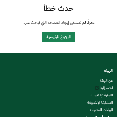
الزكاة
الجمارك
ضريبة القيمة المضافة
حدث خطأ
الإقرار الضريبي
التصرفات العقارية
عذراً، لم نستطع إيجاد الصفحة التي تبحث عنها.
الرجوع للرئيسية
الهيئة
عن الهيئة
انضم إلينا
الفوترة الإلكترونية
المشاركة الإلكترونية
البيانات المفتوحة