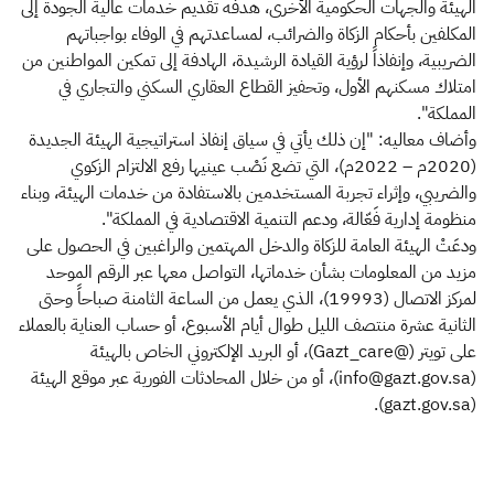
الهيئة والجهات الحكومية الأخرى، هدفه تقديم خدمات عالية الجودة إلى
المكلفين بأحكام الزكاة والضرائب، لمساعدتهم في الوفاء بواجباتهم
الضريبية، وإنفاذاً لرؤية القيادة الرشيدة، الهادفة إلى تمكين المواطنين من
امتلاك مسكنهم الأول، وتحفيز القطاع العقاري السكني والتجاري في
المملكة".
وأضاف معاليه: "إن ذلك يأتي في سياق إنفاذ استراتيجية الهيئة الجديدة
(2020م – 2022م)، التي تضع نَصْب عينيها رفع الالتزام الزكوي
والضريبي، وإثراء تجربة المستخدمين بالاستفادة من خدمات الهيئة، وبناء
منظومة إدارية فَعّالة، ودعم التنمية الاقتصادية في المملكة".
ودعَتْ الهيئة العامة للزكاة والدخل المهتمين والراغبين في الحصول على
مزيد من المعلومات بشأن خدماتها، التواصل معها عبر الرقم الموحد
لمركز الاتصال (19993)، الذي يعمل من الساعة الثامنة صباحاً وحتى
الثانية عشرة منتصف الليل طوال أيام الأسبوع، أو حساب العناية بالعملاء
على تويتر (@Gazt_care)، أو البريد الإلكتروني الخاص بالهيئة
(info@gazt.gov.sa)، أو من خلال المحادثات الفورية عبر موقع الهيئة
(gazt.gov.sa).