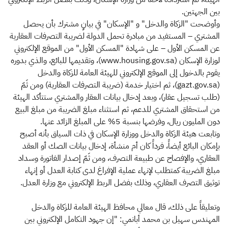
بين الجهتين.
وأوضحت "الزكاة والدخل" و "الإسكان" في بيانٍ مشترك بأن يحصل
المشتري – المستفيد من مبادرة تحمل الدولة لضريبة التصرفات العقارية
عن المسكن الأول – على شهادة "المسكن الأول" من الموقع الإلكتروني
لوزارة الإسكان (www.housing.gov.sa)، وتقديمها للبائع، والذي بدوره
يقوم بالدخول إلى الموقع الإلكتروني للهيئة العامة للزكاة والدخل
(gazt.gov.sa)، ثم اختيار خدمة (ضريبة التصرفات العقارية) ومن ثَمّ
(طلب تسجيل عقار)، وبعد إدخال بيانات العقار والمشتري ستتأكد الهيئة
من استحقاق المشتري للدعم، ثم استثناء مبلغ الضريبة من مبلغ البيع
دون المليون ريال، وفرضها بنسبة 5% على المبلغ الزائد عنها.
وتابعت هيئة الزكاة والدخل ووزارة​ الإسكان في ذات السياق بأنه أصبح
بإمكان البائع أيضاً، فرداً كان أم منشأة، إدخال بيانات الصك أو العقد
العقاري، والإفصاح عن طبيعة التصرف، ومن ثَمّ إصدار الفاتورة وسداد
مبلغ الضريبة كمتطلب لإنهاء عملية الإفراغ لدى كتابة العدل أو إنهاء
توثيق التصرف العقاري، وذلك بفضل الربط الإلكتروني مع وزارة العدل.
وتعليقاً على ذلك، قال معالي محافظ الهيئة العامة للزكاة والدخل
المهندس سهيل بن محمد أبانمي: "إن جهود التكامل الإلكتروني بين