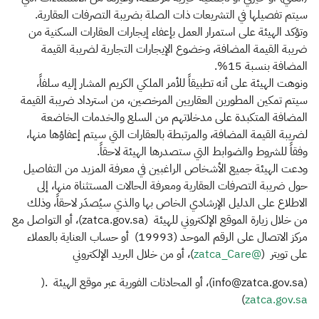
سيتم تفصيلها في التشريعات ذات الصلة بضريبة التصرفات العقارية.
وتؤكد الهيئة على استمرار العمل بإعفاء إيجارات العقارات السكنية من
ضريبة القيمة المضافة، وخضوع الإيجارات التجارية لضريبة القيمة
المضافة بنسبة 15%.
ونوهت الهيئة على أنه تطبيقاً للأمر الملكي الكريم المشار إليه سلفاً،
سيتم تمكين المطورين العقاريين المرخصين، من استرداد ضريبة القيمة
المضافة المتكبدة على مدخلاتهم من السلع والخدمات الخاضعة
لضريبة القيمة المضافة، والمرتبطة بالعقارات التي سيتم إعفاؤها منها،
وفقاً للشروط والضوابط التي ستصدرها الهيئة لاحقاً.
ودعت الهيئة جميع الأشخاص الراغبين في معرفة المزيد من التفاصيل
حول ضريبة التصرفات العقارية ومعرفة الحالات المستثناة منها، إلى
الاطلاع على الدليل الإرشادي الخاص بها والذي سيُصدَر لاحقاً، وذلك
من خلال زيارة الموقع الإلكتروني للهيئة (zatca.gov.sa)، أو التواصل مع
مركز الاتصال على الرقم الموحد (19993) أو حساب العناية بالعملاء
على تويتر (
@zatca_Care​
)، أو من خلال البريد الإلكتروني
(info@zatca.gov.sa)، أو المحادثات الفورية عبر موقع الهيئة .(
) ​
zatca.gov.sa