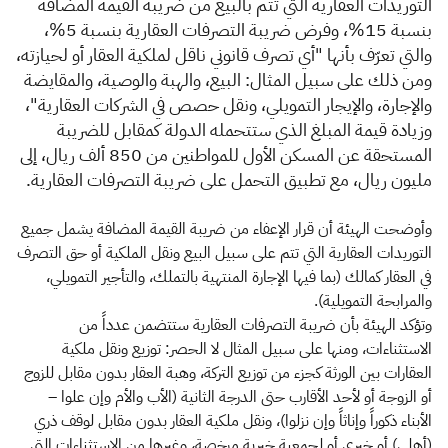
التوريدات العقارية التي تتم بالبيع من ضريبة القيمة المضافة
بنسبة 15%، وفرض ضريبة التصرفات العقارية بنسبة 5%،
والتي تعرّف بأنها "أي تصرف قانوني ناقل لملكية العقار أو لحيازته،
ومن ذلك على سبيل المثال: البيع، والهبة والوصية، والمقايضة
والإجارة، والإيجار التمويلي، ونقل حصص في الشركات العقارية"،
وزيادة قيمة المبلغ الذي ستتحمله الدولة كمقابل للضريبة
المستحقة عن المسكن الأول للمواطنين من 850 ألف ريال، إلى
مليون ريال، مع تطبيق التحمل على ضريبة التصرفات العقارية.
وأوضحت الهيئة أن قرار الإعفاء من ضريبة القيمة المضافة يشمل جميع
التوريدات العقارية التي تتم على سبيل البيع ونقل الملكية أو حق التصرف
في العقار كمالك (بما فيها الإجارة المنتهية بالتملك، والتأجير التمويلي،
والمرابحة التمويلية).
وتؤكد الهيئة بأن ضريبة التصرفات العقارية ستتضمن عدداً من
الاستثناءات، ومنها على سبيل المثال لا الحصر: توزيع ونقل ملكية
العقارات بين الورثة كجزء من توزيع التركة، وهبة العقار بدون مقابل للزوج
أو الزوجة أو لأحد الأقارب حتى الدرجة الثانية (الأب والأم وإن علوا –
الأبناء ذكوراً وإناثاً وإن نزلوا)، ونقل ملكية العقار بدون مقابل لوقف ذري
(أهلي) أو خيري أو لجمعية خيرية مرخصة، وغيرها من الاستثناءات التي