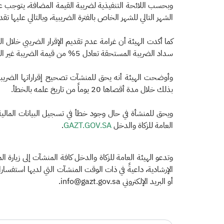
الشهر التالي للشهر الخاص بالفترة الضريبية، وبالتالي عليها تق
سداد الضريبة المستحقة تعادل 5% من قيمة الضريبة غير المسددة عن كل شهر أو جزء منه لم تسدد عنه الضريبة.
وأوضحت الهيئة أنه يحق للمنشآت تصحيح إقراراتها الضريبية 
بذلك خلال مدة أقصاها 20 يوماً من تاريخ علمه بالخطأ.
ويحق للمنشأة في حال وجود خطأ في تسجيل البيانات المالية 
العامة للزكاة والدخل
GAZT.GOV.SA
.
أو البريد الإلكتروني info@gazt.gov.sa.