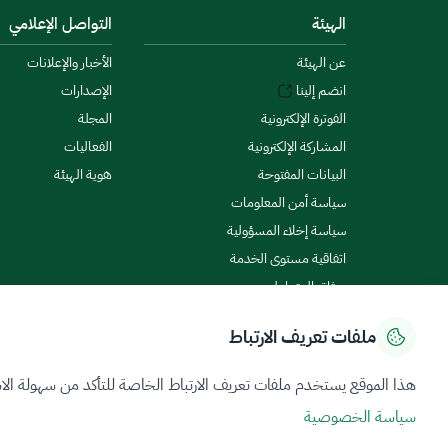
الهيئة
التواصل الإعلامي
عن الهيئة
الأخبار والإعلانات
انضم إلينا
الإصدارات
الفوترة الإلكترونية
المجلة
المشاركة الإلكترونية
الفعاليات
البيانات المفتوحة
هوية الهيئة
سياسة أمن المعلومات
سياسة إخلاء المسؤولية
اتفاقية مستوى الخدمة
ميثاق المتعاملين
ملفات تعريف الارتباط
سياسة الخصوصية
شروط الاستخدام
خريطة الموقع
هذا الموقع يستخدم ملفات تعريف الارتباط الخاصة للتأكد من سهولة الا
سياسة الخصوصية
جميع الحقوق محفوظة 2026 © ZATCA.GOV.SA
تم تطويره وصيانته بواسطة هيئة الزكاة والضريبة والجمارك