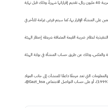
وبحسب اللائحة التنفيذية لضريبة القيمة المضافة، يتوجب على المنشآت التي تتجاوز توريداتها السنوية من السلع والخدمات الخاضعة للضريبة 40 مليون ريال، تقديم إقراراتها شهرياً، وذلك قبل نهاية
محددة لا تقل عن 5% ولا تزيد عن 25% من قيمة الضريبة التي كان يتعين على المنشأة الإقرار بها، كما سيتم فرض غرامة للتأخر في
لتنفيذية لنظام ضريبة القيمة المضافة شريطة إخطار الهيئة
نوية والعكس، وذلك عن طريق حساب المنشأة في بوابة الهيئة
ريبة VAT.GOV.SA الذي يوّفر مجموعة واسعة من الأدوات والمعلومات التي تعد مرجعًا داعمًا للمنشآت إلى جانب المواد
الإرشادية، داعيةً في ذات الوقت المنشآت التي لديها استفسارات عن الضريبة إلى التواصل معها من خلال مركز الاتصال الموحد على الرقم (19993)، أو على حساب التواصل الاجتماعي Gazt_ksa@،