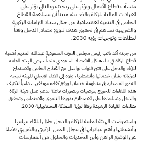
منشآت قطاع الأعمال وتؤثر على ربحيته وبالتالي تؤثر على
الايرادات المالية للزكاة والضريبة، مبيناً أن مساهمة القطاع
الخاص في التنمية الاقتصادية من خلال سداد التزاماته الزكوية
والضريبية تساهم في تحقيق هدف تنويع مصادر الدخل وفقاً
لتطلعات وتوجهات رؤية 2030.
من جهته أكد نائب رئيس مجلس الغرف السعودية عبدالله العديم أهمية
قطاع الزكاة في بناء هيكل الاقتصاد السعودي مثمناً حرص الهيئة العامة
للزكاة والدخل على فتح قنوات تواصل مع القطاع الخاص والاستماع
لمرئياته بشأن خدماتها وأنشطتها ، ونوه إلى الاداء الايجابي للهيئة نتيجة
التطور المضطرد في منظومة خدماتها ورفع كفاءة موظفيها ، داعياً لتكثيف
هذه اللقاءات للخروج بتوصيات وتصورات فاعلة تدعم عمل هيئة الزكاة
والدخل وتساعدها على الاضطلاع بدورها التنموي والاجتماعي وتحقيق
تطلعات القيادة الرشيدة وفقاً لرؤية المملكة المستقبيلية 2030.
واستعرضت الهيئة العامة للزكاة والدخل خلال اللقاء مهامها
وأنشطتها وأهم مبادراتها في مجال العمل الزكوي والضريبي فضلا
عن الوضع الراهن وأبرز التحديات والحلول من الممارسات