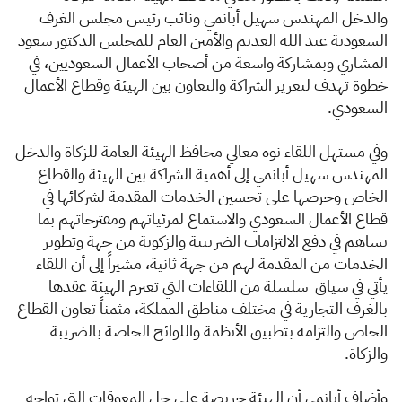
والدخل المهندس سهيل أبانمي ونائب رئيس مجلس الغرف
السعودية عبد الله العديم والأمين العام للمجلس الدكتور سعود
المشاري وبمشاركة واسعة من أصحاب الأعمال السعوديين، في
خطوة تهدف لتعزيز الشراكة والتعاون بين الهيئة وقطاع الأعمال
السعودي.
و
في مستهل اللقاء نوه معالي محافظ الهيئة العامة للزكاة والدخل
المهندس سهيل أبانمي إلى أهمية الشراكة بين الهيئة والقطاع
الخاص وحرصها على تحسين الخدمات المقدمة لشركائها في
قطاع الأعمال السعودي والاستماع لمرئياتهم ومقترحاتهم بما
يساهم في دفع الالتزامات الضريبية والزكوية من جهة وتطوير
الخدمات من المقدمة لهم من جهة ثانية، مشيراً إلى أن اللقاء
يأتي في سياق سلسلة من اللقاءات التي تعتزم الهيئة عقدها
بالغرف التجارية في مختلف مناطق المملكة، مثمناً تعاون القطاع
الخاص والتزامه بتطبيق الأنظمة واللوائح الخاصة بالضريبة
والزكاة.
وأضاف أبانمي أن الهيئة حريصة على حل المعوقات التي تواجه