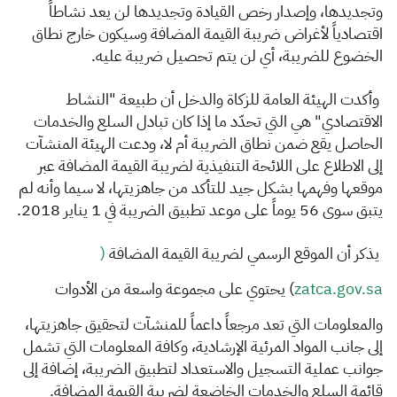
وتجديدها، وإصدار رخص القيادة وتجديدها لن يعد نشاطاً
اقتصادياً لأغراض ضريبة القيمة المضافة وسيكون خارج نطاق
الخضوع للضريبة، أي لن يتم تحصيل ضريبة عليه.
و
أكدت الهيئة العامة للزكاة والدخل أن طبيعة "النشاط
الاقتصادي" هي التي تحدّد ما إذا كان تبادل السلع والخدمات
الحاصل يقع ضمن نطاق الضريبة أم لا، ودعت الهيئة المنشآت
إلى الاطلاع على اللائحة التنفيذية لضريبة القيمة المضافة عبر
موقعها وفهمها بشكل جيد للتأكد من جاهزيتها، لا سيما وأنه لم
يتبق سوى 56 يوماً على موعد تطبيق الضريبة في 1 يناير 2018.
ي
ذكر أن الموقع الرسمي لضريبة القيمة المضافة
(
zatca.gov.sa​
)
​ يحتوي على مجموعة واسعة من الأدوات
والمعلومات التي تعد مرجعاً داعم‍اً للمنشآت لتحقيق جاهزيتها،
إلى جانب المواد المرئية الإرشادية، وكافة المعلومات التي تشمل
جوانب عملية التسجيل والاستعداد لتطبيق الضريبة، إضافة إلى
قائمة السلع والخدمات الخاضعة لضريبة القيمة المضافة.