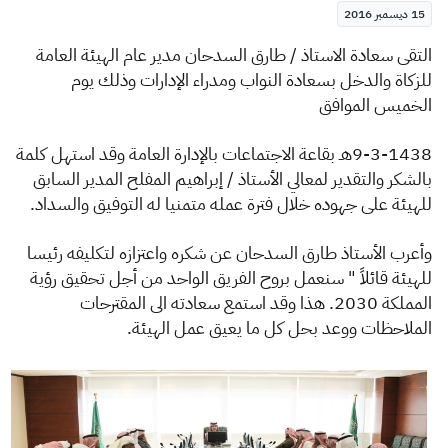
الزكاة
الجمارك
ضريبة القيمة المضافة
15 ديسمبر 2016
الإقرار الضريبي
التصرفات العقارية
التقى سعادة الاستاذ / طارق السدحان مدير عام الهيئة العامة
للزكاة والدخل بسعادة النواب ومدراء الإدارات وذلك يوم
الخميس الموافق
9-3-1438هـ بقاعة الاجتماعات بالإدارة العامة وقد استهل كلمة
بالشكر والتقدير لمعالي الأستاذ / إبراهيم المفلح المدير السابق
للهيئة على جهوده خلال فترة عمله متمنيا له التوفيق والسداد.
وأعرب الأستاذ طارق السدحان عن شكره واعتزازه لتكليفه رئيسا
للهيئة قائلاً " سنعمل بروح الفريق الواحد من أجل تحقيق رؤية
المملكة 2030. هذا وقد استمع سعادته الى المقترحات
الملاحظات ووعد بحل كل ما يعيق عمل الهيئة.