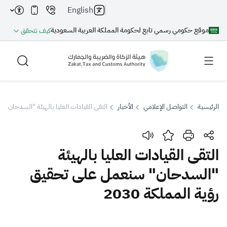
English
موقع حكومي رسمي تابع لحكومة المملكة العربية السعودية
كيف تتحقق
الرئيسية
التواصل الإعلامي
الأخبار
التقى القيادات العليا بالهيئة "السدحان" سن
بحث
التقى القيادات العليا بالهيئة
"السدحان" سنعمل على تحقيق
بحث AI
بحث
رؤية المملكة 2030
اقتراحات