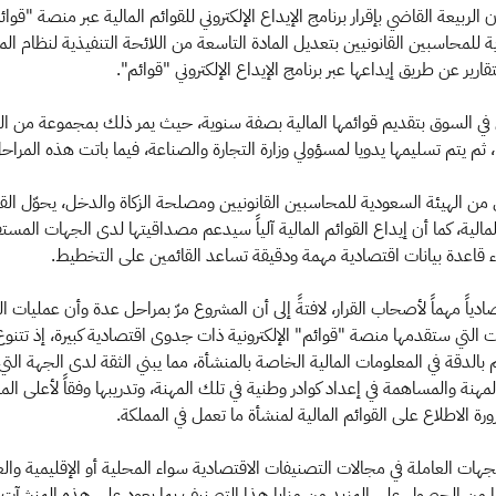
لربيعة القاضي بإقرار برنامج الإيداع الإلكتروني للقوائم المالية عبر منصة "قوائم"
 للمحاسبين القانونيين بتعديل المادة التاسعة من اللائحة التنفيذية لنظام ا
قارير عن طريق إيداعها عبر برنامج الإيداع الإلكتروني "قوائم".
 في السوق بتقديم قوائمها المالية بصفة سنوية، حيث يمر ذلك بمجموعة من المرا
 يتم تسليمها يدويا لمسؤولي وزارة التجارة والصناعة، فيما باتت هذه المراح
ل من الهيئة السعودية للمحاسبين القانونيين ومصلحة الزكاة والدخل، يحوّل القوا
ير المالية، كما أن إيداع القوائم المالية آلياً سيدعم مصداقيتها لدى الجهات الم
اء قاعدة بيانات اقتصادية مهمة ودقيقة تساعد القائمين على التخطيط.
صادياً مهماً لأصحاب القرار، لافتةً إلى أن المشروع مرّ بمراحل عدة وأن عمليا
 التي ستقدمها منصة "قوائم" الإلكترونية ذات جدوى اقتصادية كبيرة، إذ تتنو
بالدقة في المعلومات المالية الخاصة بالمنشأة، مما يبني الثقة لدى الجهة التي
مهنة والمساهمة في إعداد كوادر وطنية في تلك المهنة، وتدريبها وفقاً لأعلى ال
ة الاطلاع على القوائم المالية لمنشأة ما تعمل في المملكة.
جهات العاملة في مجالات التصنيفات الاقتصادية سواء المحلية أو الإقليمية وا
 من الحصول على المزيد من مزايا هذا التصنيف بما يعود على هذه المنشآت بالفائ