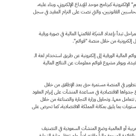
 الإلكترونية كبرنامج موحد للإيداع الإلكتروني، وبناء عليه،
لمحاسبين القانونيين، والتي نصت على التزام المقيد في سجل
حل تبدأ بإعداد الشركة لقائمتها المالية في صورة ورقية
ل إلكترونية من خلال منصة "قوائم".
ئم المالية الورقية إلى إلكترونية عن طريق استخدام لغة الـ
ستفيدة، ويوفر مشروع قوائم معلومات عن النتائج المالية
ت التطوير في المنصة مستمرة حتى بعد الإطلاق من خلال
ع جدواها الاقتصادية في مساعدة المنشآت على إبرام العقود
 تتعامل معها. وتحاول وزارة التجارة والصناعة من خلال
مستويات بما يليق بمكانة المملكة الاقتصادية، كما تحرص على
لعربية أو العالمية وضع المنشآت السعودية في التصنيف
دة المرجوة مالياً واقتصادياً. ولم تغفل وزارة التجارة