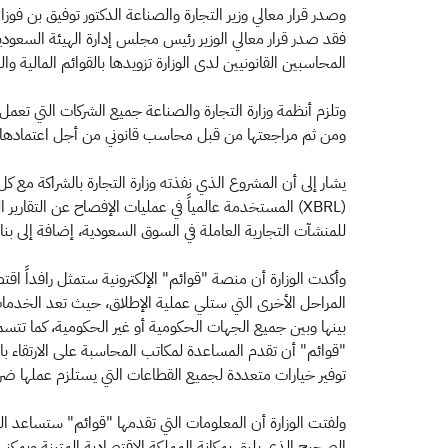
وصدر قرار معالي وزير التجارة والصناعة الدكتور توفيق بن فوزان ا
فقد صدر قرار معالي الوزير رئيس مجلس إدارة الهيئة السعودية
المحاسبين القانونيين لدى الوزارة تزويدها بالقوائم المالية والت
وتلزم أنظمة وزارة التجارة والصناعة جميع الشركات التي تعمل
ومن ثم مراجعتها من قبل محاسب قانوني من أجل اعتمادها، ثم
يشار إلى أن المشروع الذي نفذته وزارة التجارة بالشراكة مع ك
(XBRL) المستخدمة عالمياً في عمليات الإفصاح عن التقار
للمنشآت التجارية العاملة في السوق السعودية، إضافة إلى بن
وأكدت الوزارة أن منصة "قوائم" الإلكترونية ستمثل رافداً اقت
المراحل الأخرى التي ستلي عملية الإطلاق، حيث تعد الخدمات
بينها وبين جميع الجهات الحكومية أو غير الحكومية، كما تتسم 
"قوائم" أن تقدم المساعدة لمكاتب المحاسبة على الارتقاء بال
توفير خيارات متعددة لجميع القطاعات التي يستلزم عملها ضرور
ولفتت الوزارة أن المعلومات التي تقدمها "قوائم" ستساعد ال
الصحيح الذي يليق بمكانة المملكة الاقتصادية المتينة ويمكنها