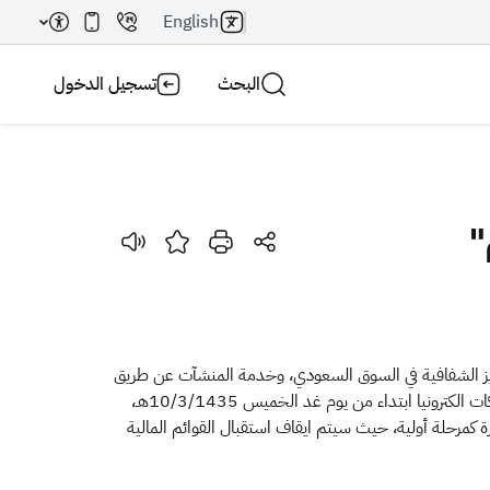
English
البحث
تسجيل الدخول
"
بحث AI
بحث
زيز الشفافية في السوق السعودي، وخدمة المنشآت عن طريق
تسهيل وتنظيم عملية إيداع القوائم المالية للمنشآت التجارية العاملة في المملكة، وأعلنت الوزارة إطلاق خدمة استقبال القوائم المالية للشركات الكترونيا ابتداء من يوم غد الخميس 10/3/1435هـ،
للوزارة كمرحلة أولية، حيث سيتم ايقاف استقبال القوائم المالية