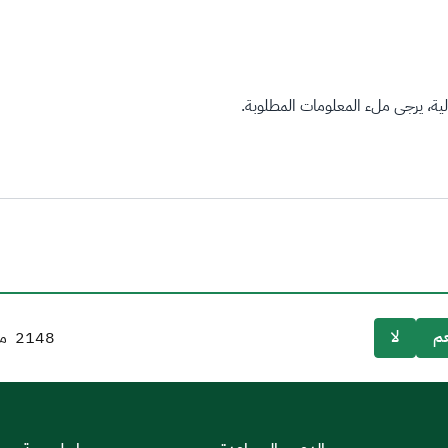
ة، يرجى ملء المعلومات المطلوبة.
م
لا
2148
من