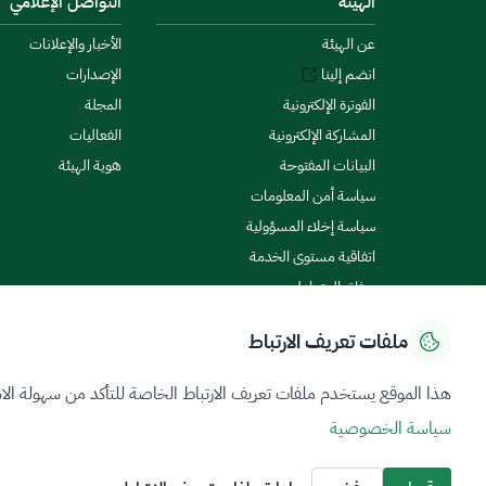
الهيئة
التواصل الإعلامي
عن الهيئة
الأخبار والإعلانات
انضم إلينا
الإصدارات
الفوترة الإلكترونية
المجلة
المشاركة الإلكترونية
الفعاليات
البيانات المفتوحة
هوية الهيئة
سياسة أمن المعلومات
سياسة إخلاء المسؤولية
اتفاقية مستوى الخدمة
ميثاق المتعاملين
ملفات تعريف الارتباط
سياسة الخصوصية
شروط الاستخدام
خريطة الموقع
هذا الموقع يستخدم ملفات تعريف الارتباط الخاصة للتأكد من سهولة الا
سياسة الخصوصية
جميع الحقوق محفوظة 2026 © ZATCA.GOV.SA
تم تطويره وصيانته بواسطة هيئة الزكاة والضريبة والجمارك