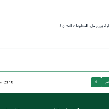
ة، يرجى ملء المعلومات المطلوبة.
م
لا
2148
من