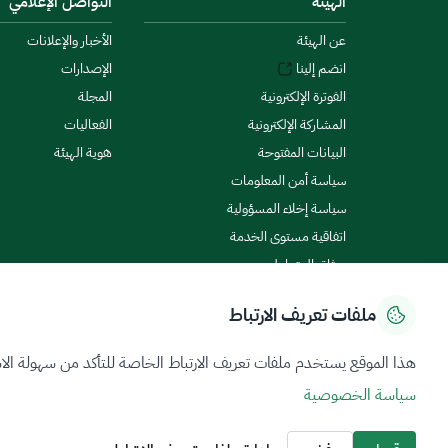
الهيئة
التواصل الإعلامي
عن الهيئة
الأخبار والإعلانات
انضم إلينا
الإصدارات
الفوترة الإلكترونية
المجلة
المشاركة الإلكترونية
الفعاليات
البيانات المفتوحة
هوية الهيئة
سياسة أمن المعلومات
سياسة إخلاء المسؤولية
اتفاقية مستوى الخدمة
ميثاق المتعاملين
ملفات تعريف الارتباط
سياسة الخصوصية
شروط الاستخدام
خريطة الموقع
هذا الموقع يستخدم ملفات تعريف الارتباط الخاصة للتأكد من سهولة الا
سياسة الخصوصية
جميع الحقوق محفوظة 2026 © ZATCA.GOV.SA
تم تطويره وصيانته بواسطة هيئة الزكاة والضريبة والجمارك