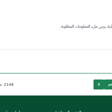
ة، يرجى ملء المعلومات المطلوبة.
م
لا
2148
من