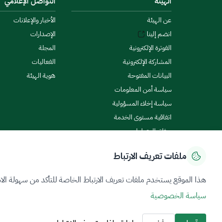
الهيئة
التواصل الإعلامي
عن الهيئة
الأخبار والإعلانات
انضم إلينا
الإصدارات
الفوترة الإلكترونية
المجلة
المشاركة الإلكترونية
الفعاليات
البيانات المفتوحة
هوية الهيئة
سياسة أمن المعلومات
سياسة إخلاء المسؤولية
اتفاقية مستوى الخدمة
ميثاق المتعاملين
ملفات تعريف الارتباط
سياسة الخصوصية
شروط الاستخدام
خريطة الموقع
هذا الموقع يستخدم ملفات تعريف الارتباط الخاصة للتأكد من سهولة الا
سياسة الخصوصية
جميع الحقوق محفوظة 2026 © ZATCA.GOV.SA
تم تطويره وصيانته بواسطة هيئة الزكاة والضريبة والجمارك