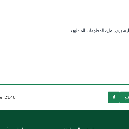
ة، يرجى ملء المعلومات المطلوبة.
م
لا
2148
من