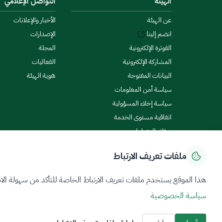
الهيئة
التواصل الإعلامي
عن الهيئة
الأخبار والإعلانات
انضم إلينا
الإصدارات
الفوترة الإلكترونية
المجلة
المشاركة الإلكترونية
الفعاليات
البيانات المفتوحة
هوية الهيئة
سياسة أمن المعلومات
سياسة إخلاء المسؤولية
اتفاقية مستوى الخدمة
ميثاق المتعاملين
ملفات تعريف الارتباط
سياسة الخصوصية
شروط الاستخدام
خريطة الموقع
هذا الموقع يستخدم ملفات تعريف الارتباط الخاصة للتأكد من سهولة الا
سياسة الخصوصية
جميع الحقوق محفوظة 2026 © ZATCA.GOV.SA
تم تطويره وصيانته بواسطة هيئة الزكاة والضريبة والجمارك