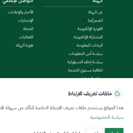
الهيئة
التواصل الإعلامي
عن الهيئة
الأخبار والإعلانات
انضم إلينا
الإصدارات
الفوترة الإلكترونية
المجلة
المشاركة الإلكترونية
الفعاليات
البيانات المفتوحة
هوية الهيئة
سياسة أمن المعلومات
سياسة إخلاء المسؤولية
اتفاقية مستوى الخدمة
ميثاق المتعاملين
ملفات تعريف الارتباط
سياسة الخصوصية
شروط الاستخدام
خريطة الموقع
هذا الموقع يستخدم ملفات تعريف الارتباط الخاصة للتأكد من سهولة الا
سياسة الخصوصية
جميع الحقوق محفوظة 2026 © ZATCA.GOV.SA
تم تطويره وصيانته بواسطة هيئة الزكاة والضريبة والجمارك