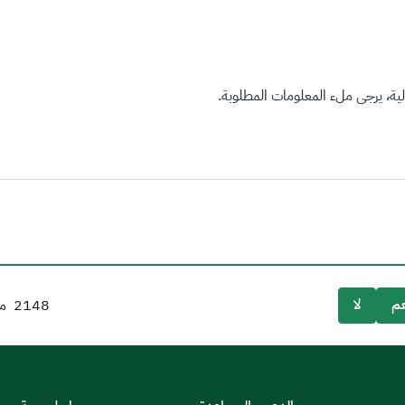
ة، يرجى ملء المعلومات المطلوبة.
م
لا
2148
من