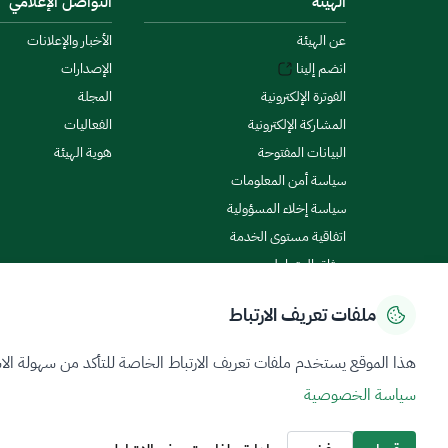
الهيئة
التواصل الإعلامي
عن الهيئة
الأخبار والإعلانات
انضم إلينا
الإصدارات
الفوترة الإلكترونية
المجلة
المشاركة الإلكترونية
الفعاليات
البيانات المفتوحة
هوية الهيئة
سياسة أمن المعلومات
سياسة إخلاء المسؤولية
اتفاقية مستوى الخدمة
ميثاق المتعاملين
ملفات تعريف الارتباط
سياسة الخصوصية
شروط الاستخدام
خريطة الموقع
هذا الموقع يستخدم ملفات تعريف الارتباط الخاصة للتأكد من سهولة الا
سياسة الخصوصية
جميع الحقوق محفوظة 2026 © ZATCA.GOV.SA
تم تطويره وصيانته بواسطة هيئة الزكاة والضريبة والجمارك