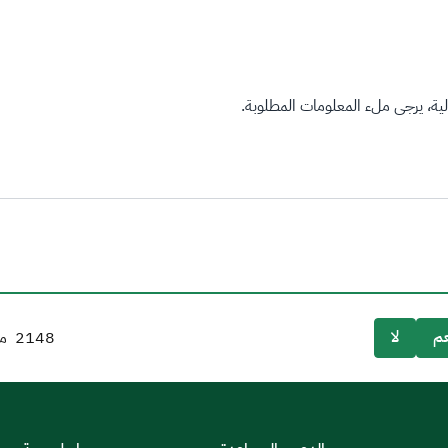
ة، يرجى ملء المعلومات المطلوبة.
م
لا
2148
من