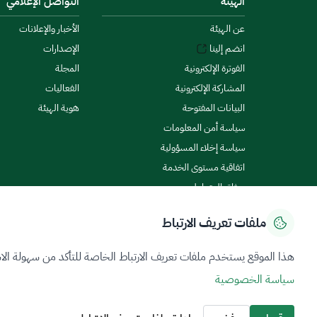
الهيئة
التواصل الإعلامي
عن الهيئة
الأخبار والإعلانات
انضم إلينا
الإصدارات
الفوترة الإلكترونية
المجلة
المشاركة الإلكترونية
الفعاليات
البيانات المفتوحة
هوية الهيئة
سياسة أمن المعلومات
سياسة إخلاء المسؤولية
اتفاقية مستوى الخدمة
ميثاق المتعاملين
ملفات تعريف الارتباط
سياسة الخصوصية
شروط الاستخدام
خريطة الموقع
هذا الموقع يستخدم ملفات تعريف الارتباط الخاصة للتأكد من سهولة الا
سياسة الخصوصية
جميع الحقوق محفوظة 2026 © ZATCA.GOV.SA
تم تطويره وصيانته بواسطة هيئة الزكاة والضريبة والجمارك