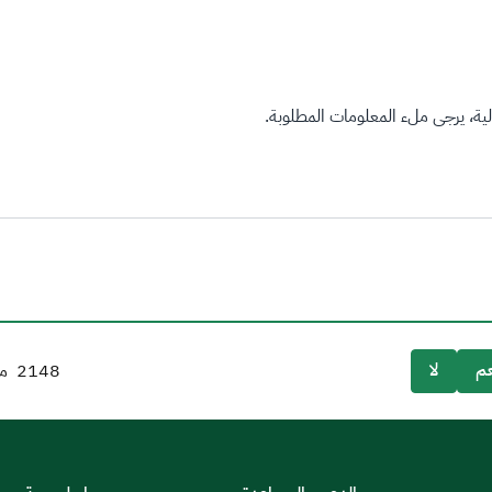
ة، يرجى ملء المعلومات المطلوبة.
م
لا
2148
من