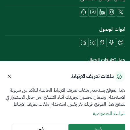
أدوات الوصول
حمل تطبيقات الجوال
ملفات تعريف الارتباط
هذا الموقع يستخدم ملفات تعريف الارتباط الخاصة للتأكد من سهولة
سياسة الخصوصية
شروط الاستخدام
خريطة الموقع
الاستخدام وضمان تحسين تجربتك أثناء التصفح. من خلال الاستمرار في
تصفح هذا الموقع، فإنك تقر بقبول استخدام ملفات تعريف الارتباط.
جميع الحقوق محفوظة 2026 © ZATCA.GOV.SA
سياسة الخصوصية
تم تطويره وصيانته بواسطة هيئة الزكاة والضريبة والجمارك
آخر تحديث للموقع في
07 أغسطس 2026 08:14 ص
قبول
رفض