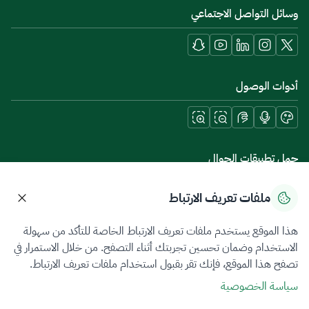
وسائل التواصل الاجتماعي
أدوات الوصول
حمل تطبيقات الجوال
ملفات تعريف الارتباط
هذا الموقع يستخدم ملفات تعريف الارتباط الخاصة للتأكد من سهولة
سياسة الخصوصية
شروط الاستخدام
خريطة الموقع
الاستخدام وضمان تحسين تجربتك أثناء التصفح. من خلال الاستمرار في
تصفح هذا الموقع، فإنك تقر بقبول استخدام ملفات تعريف الارتباط.
جميع الحقوق محفوظة 2026 © ZATCA.GOV.SA
سياسة الخصوصية
تم تطويره وصيانته بواسطة هيئة الزكاة والضريبة والجمارك