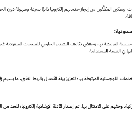
مكين المكلَّفين من إنجاز خدماتهم إلكترونيا ذاتيًا بسرعة وسهولة دون الحاجة 
قة.
السعودية:
وجستية المرتبطة بها، وخفض تكاليف التصدير الخارجي للمنتجات السعودية غير
ها في التنمية المستدامة.
دمات اللوجستية المرتبطة بها؛ لتعزيز بيئة الأعمال بالربط التقني، ما يسهم في
، وحثهم على الامتثال بها، تم إصدار الأدلة الإرشادية إلكترونيا؛ للحد من الت