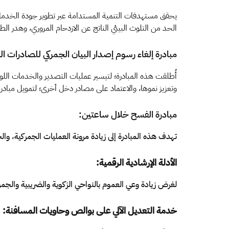
يحقق مستهدفات التنمية المستدامة عبر تطوير جودة الخدمات، وت
الحد من التلوث البيئي الناتج عن الازدحام المروري، وهدر الطا
​مبادرة إلغاء رسوم إصدار البيان الجمركي للصادرات 
أُطلقت هذه المبادرة؛ لتيسير عمليات التصدير والخدمات الل
وتعزيز نموها، والاعتماد على مصادر دخل أخرى؛ لتمويل مبادرات
مبادرة الفسح خلال ساعتين:
تهدف هذه المبادرة إلى زيادة مرونة العمليات الجمركية، والخ
الأدلة الإرشادية الرقمية:
لغرض زيادة وعي العموم بالنواحي الزكوية والضريبية والجمركية
خدمة التعديل الآلي على بوالص وحاويات المسافنة: