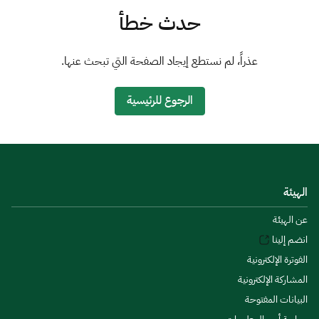
الزكاة
الجمارك
ضريبة القيمة المضافة
حدث خطأ
الإقرار الضريبي
التصرفات العقارية
عذراً، لم نستطع إيجاد الصفحة التي تبحث عنها.
الرجوع للرئيسية
الهيئة
عن الهيئة
انضم إلينا
الفوترة الإلكترونية
المشاركة الإلكترونية
البيانات المفتوحة