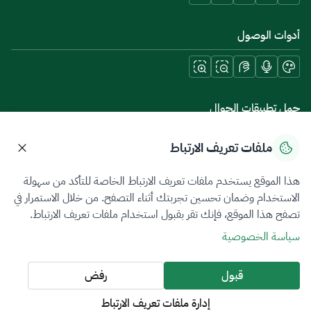
أدوات الوصول
حمل تطبيقات الجوال
ملفات تعريف الارتباط
هذا الموقع يستخدم ملفات تعريف الارتباط الخاصة للتأكد من سهولة
سياسة الخصوصية
شروط الاستخدام
خريطة الموقع
الاستخدام وضمان تحسين تجربتك أثناء التصفح. من خلال الاستمرار في
تصفح هذا الموقع، فإنك تقر بقبول استخدام ملفات تعريف الارتباط.
جميع الحقوق محفوظة 2026 © ZATCA.GOV.SA
سياسة الخصوصية
تم تطويره وصيانته بواسطة هيئة الزكاة والضريبة والجمارك
آخر تحديث للموقع في
08 أغسطس 2026 09:37 ص
قبول
رفض
إدارة ملفات تعريف الارتباط