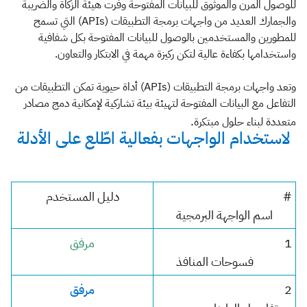
الزكاة
الجمارك
ضريبة القيمة المضافة
للوصول المرن والموثوق للبيانات المفتوحة وفرت هيئة الزكاة والضريبة
والجمارك العديد من واجهات برمجة التطبيقات (APIs) التي تسمح
الإقرار الضريبي
التصرفات العقارية
للمطورين والمستخدمين بالوصول للبيانات المفتوحة بكل شفافية
واستخدامها بكفاءة عالية لتكن ركيزة مهمة في الابتكار والتعاون.
وتعد واجهات برمجة التطبيقات (APIs) أداة حيوية تمكن التطبيقات من
التفاعل مع البيانات المفتوحة لتهيئة بيئة تشاركية لإمكانية دمج مصادر
.
متعددة لبناء حلول مبتكرة
لاستخدام الواجهات بفعالية ا​طّلع على الأدلة
#
دليل المستخدم
اسم الواجهة البرمجية
​1
مرفق
فسوحات المنافذ
​​​2
مر
فق