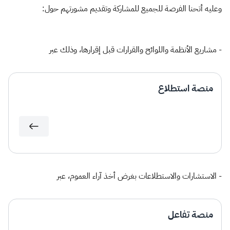
الزكاة
الجمارك
ضريبة القيمة المضافة
وعليه​ أتحنا الفرصة للجميع للمشاركة وتقديم مشورت​هم حول:
الإقرار الضريبي
التصرفات العقارية
- مشاريع الأنظمة واللوا​ئح والقرارات قبل إقرارها، وذلك عبر​
منصة استطلاع
- الاستشارات والاستطلاعات بغرض أخذ آراء العموم، عبر​
منصة تفاعل