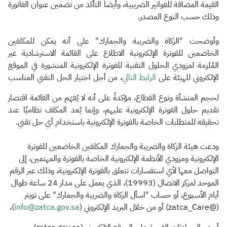
القيمة المضافة للفواتير الضريبية، وأيضاً التأكد من تضمين عنوان الفاتورة
وذلك حسب النوع المصدر.
وأوضحت "الزكاة والضريبة والجمارك" على أنه يمكن للمكلفين
الخاضعين للفوترة الإلكترونية الاطلاع على القائمة الاسترشادية غير
المُلزمة لمزودي الحلول التقنية للفوترة الإلكترونية المنشورة في الموقع
الإلكتروني للهيئة على
الرابط التالي​
، من أجل اختيار الحل التقني المناسب
لحجم المنشأة ونوع القطاع، مؤكدةً على أنه لا يُفهَم من القائمة اقتصار
تقديم حلول الفوترة الإلكترونية عليهم، وإنما يُعد المكلف نظاميًا عند
تحقيقه للمتطلبات الخاصة بالفوترة الإلكترونية باستخدام أي حل تقني.
ودعت هيئة الزكاة والضريبة والجمارك المكلفين الخاضعين للفوترة
الإلكترونية ومزودي الأنظمة الإلكترونية الخاصة بالفوترة والمهتمين، إلى
التواصل معها لأي استفسارات تتعلق بالفوترة الإلكترونية، وذلك عبر الرقم
الموحد لمركز الاتصال (19993)، الذي يعمل على مدار 24 ساعة طوال
أيام الأسبوع، أو حساب "اسأل الزكاة والضريبة والجمارك" على تويتر
(@zatca_Care) أو من خلال البريد الإلكتروني (
info@zatca.gov.sa
)،