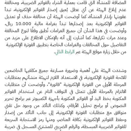
المضافة للمنشأة التي قامت بعملية الشراء بالفواتير الضريبية، ومخالفة
عدم إبلاغ الهيئة عن أي عطل يُعيق إصدار الفواتير الإلكترونية، تبدأ
عقوبتها بإنذار المنشأة، كما أوضحت الهيئة أن مخالفة حذف أو تعديل
الفواتير الإلكترونية بعد إصدارها تبدأ بغرامة مالية 10.000 ريال،
وأوضحت في هذا الشأن أن جميع الغرامات تُطبق وفقًا لنوع المخالفة
وعدد مرات تكرارها، كما أشارت إلى أنه بالإمكان الاطلاع على مزيد من
التفاصيل حول المخالفات والغرامات الخاصة بتطبيق الفوترة الإلكترونية
من خلال زيارة موقع الهيئة عبر
الرابط التالي
.
وشددت الهيئة على أهمية وضرورة مسارعة جميع مكلفيها الخاضعين
للائحة الفوترة الإلكترونية، في الاستعداد اللازم لتهيئة منشآتهم بمتطلبات
المرحلة الأولى من الفوترة الإلكترونية "فاتورة"، وأوضحت أن متطلبات
الالتزام بالمرحلة الأولى تتمثل في التوقف التام عن استخدام الفواتير
المكتوبة بخط اليد أو الفواتير المكتوبة بأجهزة الكمبيوتر عبر برامج تحرير
النصوص أو برامج تحليل الأرقام، وكذلك التأكد من وجود حل تقني
متوافق مع متطلبات الفوترة الإلكترونية، إلى جانب التأكد من إصدار
وحفظ الفواتير الإلكترونية بكافة العناصر، ومنها رمز الاستجابة السريعة
للفواتير الضريبية المبسطة، والرقم الضريبي للمشتري المسجل في ضريبة