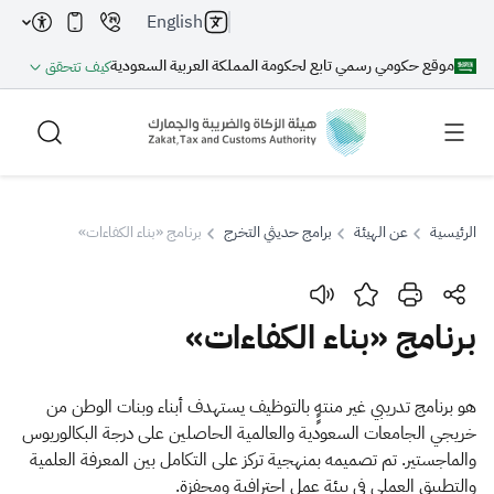
English
موقع حكومي رسمي تابع لحكومة المملكة العربية السعودية
كيف تتحقق
الرئيسية
عن الهيئة
برامج حديثي التخرج
برنامج «بناء الكفاءات»
بحث
برنامج «بناء الكفاءات»
بحث AI
بحث
هو برنامج تدريبي غير منتهٍٍ بالتوظيف يستهدف أبناء وبنات الوطن من
خريجي الجامعات السعودية والعالمية الحاصلين على درجة البكالوريوس
اقتراحات
والماجستير. تم تصميمه بمنهجية تركز على التكامل بين المعرفة العلمية
والتطبيق العملي في بيئة عمل احترافية ومحفزة.