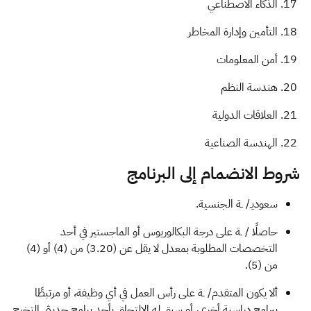
الذكاء الاصطناعي
التأمين وإدارة المخاطر
أمن المعلومات
هندسة النظم
العلاقات الدولية
الهندسة الصناعية
شروط الانضمام إلى البرنامج
سعوديـ/ ـة الجنسية.
حاصلًا / ـة على درجة البكالوريوس أو الماجستير في أحد
التخصصات المطلوبة بمعدل لا يقل عن (3.20​) من (4) أو (4)
من (5).
ألا يكون المتقدم/ ـة على رأس العمل في أي وظيفة، أو مرتبطًا
ببرامج دراسية أخرى، أو سبق له الالتحاق بأحد برامج حديثي التخرج