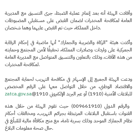
وأفادت الهيئة أنه بعد إتمام عملية الضبط، جرى التنسيق مع المديرية
العامة لمكافحة المخدرات لضمان القبض على مستقبلي المضبوطات
داخل المملكة، حيث تم القبض عليهما وهما شخصان.
وأكدت هيئة "الزكاة والضريبة والجمارك" أنها ماضية في إحكام الرقابة
الجمركية على واردات وصادرات المملكة، تحقيقًا لأمن المجتمع وحمايته
من هذه الآفات، وذلك بالتعاون والتنسيق المتواصل مع المديرية العامة
لمكافحة المخدرات.
ودعت الهيئة الجميع إلى الإسهام في مكافحة التهريب لحماية المجتمع
والاقتصاد الوطني، من خلال التواصل معها على الرقم المخصص
zatca.gov.sa
للبلاغات الأمنية (1910) أو عبر البريد الإلكتروني 1910@
والرقم الدولي (009661910) حيث تقوم الهيئة من خلال هذه
القنوات باستقبال البلاغات المرتبطة بجرائم التهريب، ومخالفات أحكام
نظام الجمارك الموحد وذلك بسرية تامة، مع منح مكافأة مالية للمُبلّغ في
حال صحة معلومات البلاغ.