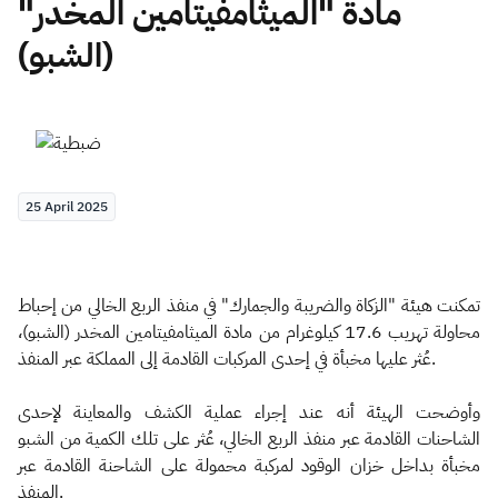
مادة "الميثامفيتامين المخدر"
(الشبو)
Zakat
Customs
VAT
Tax Declaration
Real Estate Transactions
25 April 2025
تمكنت هيئة "الزكاة والضريبة والجمارك" في منفذ الربع الخالي من إحباط
محاولة تهريب 17.6 كيلوغرام من مادة الميثامفيتامين المخدر (الشبو)،
عُثر عليها مخبأة في إحدى المركبات القادمة إلى المملكة عبر المنفذ.
وأوضحت الهيئة أنه عند إجراء عملية الكشف والمعاينة لإحدى
الشاحنات القادمة عبر منفذ الربع الخالي، عُثر على تلك الكمية من الشبو
مخبأة بداخل خزان الوقود لمركبة محمولة على الشاحنة القادمة عبر
المنفذ.