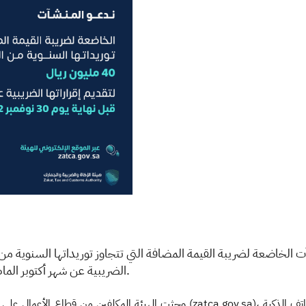
الضريبية عن شهر أكتوبر الماضي، وذلك في 
.
(zatca.gov.sa)، أو تقديمها والسداد عبر تطبيق الهيئة للهواتف الذكية (ZATCA)، وذلك