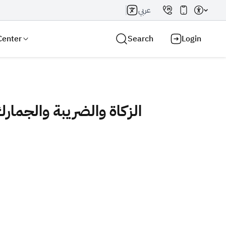
عربي
Center
Search
Login
Search AI
Search