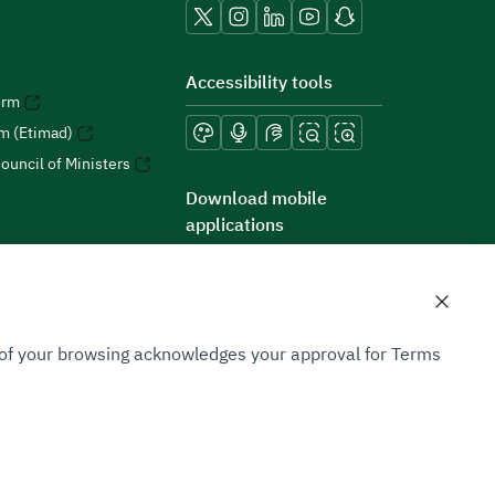
Accessibility tools
orm
rm (Etimad)
ouncil of Ministers
Download mobile
applications
n of your browsing acknowledges your approval for Terms