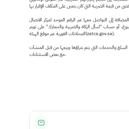
ضافة إلى التواصل معها عبر الرقم الموحد لمركز الاتصال
(19993)، والذي يعمل على مدار 24 ساعة طوال أيام الأسبوع، أو حساب "اسأل الزكاة والضريبة والجمارك" على تويتر (@Zatca_Care) روني
المحادثات الفورية عبر موقع الهيئة(zatca.gov.sa).
ع السلع والخدمات التي يتم شراؤها وبيعها من قبل المنشآت
مع بعض الاستثناءات.
​