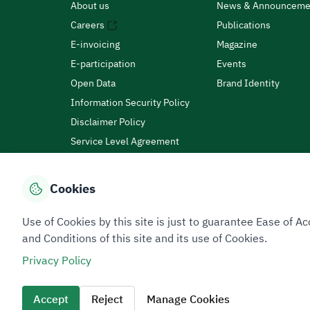
About us
News & Announceme
Careers
Publications
E-invoicing
Magazine
E-participation
Events
Open Data
Brand Identity
Information Security Policy
Disclaimer Policy
Service Level Agreement
Customer Charter
Cookies
Privacy Policy
Terms of Use
Site Map
Use of Cookies by this site is just to guarantee Ease of
and Conditions of this site and its use of Cookies.
Privacy Policy
All rights reserved 2026 © ZATCA.GOV.SA
Developed and Maintained by Zakat, Tax and Customs A
Accept
Reject
Manage Cookies
Last update for site was
06 August 2026 10:32 AM