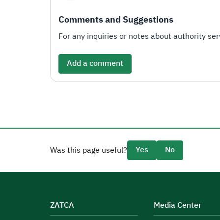
Comments and Suggestions
For any inquiries or notes about authority serv
Add a comment
Yes
No
Was this page useful?
ZATCA
Media Center