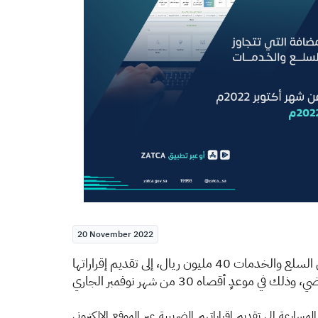
20 November 2022
دعت هيئة الزكاة والضريبة والجمارك المنشآت الخاضعة لضريبة القيمة المضافة التي تتجاوز توريداتها السنوية من السلع والخدمات 40 مليون ريال، إلى تقديم إقراراتها
موعدٍ أقصاه 30 من شهر نوفمبر الجاري
وحثت الهيئة المكلفين من قطاع الأعمال على المسارعة إلى تقديم إقراراتهم الضريبية عبر الموقع الإلكتروني 