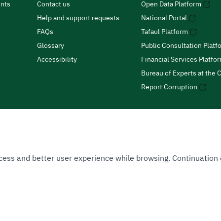
nts
Contact us
Open Data Platform
Help and support requests
National Portal
FAQs
Tafaul Platform
Glossary
Public Consultation Platf
Accessibility
Financial Services Platfo
Bureau of Experts at the C
Report Corruption
 Access and better user experience while browsing. Continuatio
uthority