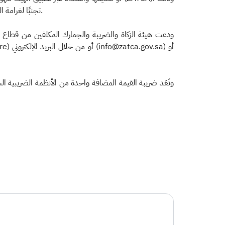
تجنبًا لغرامة التخلف عن تقديم الإقرار في مدته المحددة، بواقع 5% كحد أدنى و25% كحد أقصى من قيمة الضريبة التي كان يتعين على المكلف الإقرار بها.
ودعت هيئة الزكاة والضريبة والجمارك المكلفين من قطاع ا
وتُعَد ضريبة القيمة المضافة واحدة من الأنظمة الضريبية ا