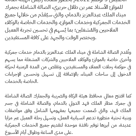
للموانئ الأستاذ عمر بن طلال حريري، الصالة الشاملة بجمرك
ميناء الملك عبدالعزيز بالدمام، والتي سيُقدَم من خلالها جميع
الخدمات الجمركية وخدمات الموانئ، والخدمات الخاصة بالوكلاء
الملاحيين والمُشغلين؛ بما يُسهم في تحسين تجربة العميل
ويختصر الوقت والجهد على كافة المستفيدين.
وتُقدم الصالة الشاملة في ميناء الملك عبدالعزيز بالدمام خدمات جمركية
وأخرى خاصة بالموانئ والوكلاء الملاحيين والشركات المشغلة مما يسهم
في حوكمة رحلات العملاء والمستفيدين، وتقلص من المدة الزمنية لحركة
الدخول إلى ساحات الميناء، بالإضافة إلى تسهيل وتحسين الإجراءات
الخاصة بالخدمات.
كما افتتح معالي محافظ هيئة الزكاة والضريبة والجمارك الصالة الشاملة
في جمرك مطار الملك فهد الدولي بالدمام، والصالة الشاملة في جسر
الملك فهد، والتي صُممت جميعها بمفهومها الشامل وفق مواصفات
وبنية تحتية متطورة تدعم انسيابية العمل، وتسهل رحلة العميل عبر مزايا
عديدة، من أبرزها توفير نافذة موحدة لتقديم جميع الخدمات الجمركية
على مدى الساعة وطوال أيام الأسبوع.