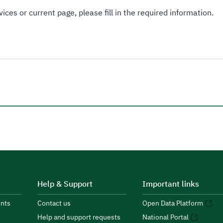
ices or current page, please fill in the required information.
Help & Support
Important links
nts
Contact us
Open Data Platform
Help and support requests
National Portal