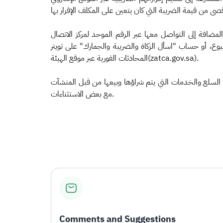
ضافة إلى التواصل معها عبر الرقم الموحد لمركز الاتصال
(19993)، والذي يعمل على مدار 24 ساعة طوال أيام الأسبوع، أو حساب "اسأل الزكاة والضريبة والجمارك" على تويتر (@Zatca_Care) روني
المحادثات الفورية عبر موقع الهيئة(zatca.gov.sa).
ع السلع والخدمات التي يتم شراؤها وبيعها من قبل المنشآت
مع بعض الاستثناءات.
Comments and Suggestions