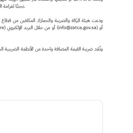
تجنبًا لغرامة التخلف عن تقديم الإقرار في مدته المحددة، بواقع 5% كحد أدنى و25% كحد أقصى من قيمة الضريبة التي كان يتعين على المكلف الإقرار بها.
ودعت هيئة الزكاة والضريبة والجمارك المكلفين من قطاع ا
وتُعَد ضريبة القيمة المضافة واحدة من الأنظمة الضريبية ا