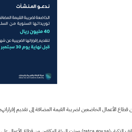
ن قطاع الأعمال الخاضعين لضريبة القيمة المضافة إلى تقديم إقرارا
(zatca.gov.sa)، أو تقديمها والسداد عبر تطبيق الهيئة للهواتف الذكية (ZATCA)، وذلك