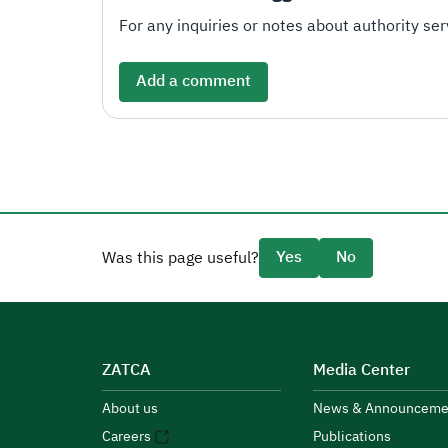
For any inquiries or notes about authority serv
Add a comment
Yes
No
Was this page useful?
ZATCA
Media Center
About us
News & Announceme
Careers
Publications