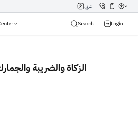
عربي
Center
Search
Login
Search AI
Search