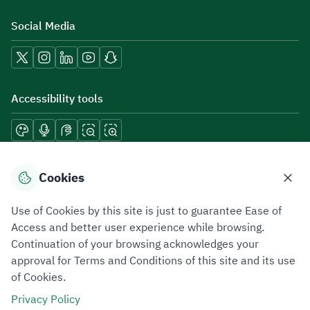
Social Media
Accessibility tools
Download mobile applications
Cookies
Use of Cookies by this site is just to guarantee Ease of
Access and better user experience while browsing.
Continuation of your browsing acknowledges your
Privacy Policy
Terms of Use
Site Map
approval for Terms and Conditions of this site and its use
of Cookies.
All rights reserved 2026 © ZATCA.GOV.SA
Privacy Policy
Developed and Maintained by Zakat, Tax and Customs Authority