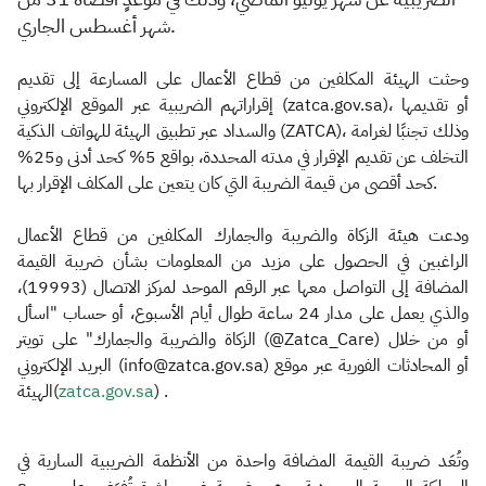
شهر أغسطس الجاري
.
وحثت الهيئة المكلفين من قطاع الأعمال على المسارعة إلى تقديم
إقراراتهم الضريبية عبر الموقع الإلكتروني (zatca.gov.sa)، أو تقديمها
والسداد عبر تطبيق الهيئة للهواتف الذكية (ZATCA)، وذلك تجنبًا لغرامة
التخلف عن تقديم الإقرار في مدته المحددة، بواقع 5% كحد أدنى و25%
كحد أقصى من قيمة الضريبة التي كان يتعين على المكلف الإقرار بها.
ودعت هيئة الزكاة والضريبة والجمارك المكلفين من قطاع الأعمال
الراغبين في الحصول على مزيد من المعلومات بشأن ضريبة القيمة
المضافة إلى التواصل معها عبر الرقم الموحد لمركز الاتصال (19993)،
والذي يعمل على مدار 24 ساعة طوال أيام الأسبوع، أو حساب "اسأل
الزكاة والضريبة والجمارك" على تويتر (@Zatca_Care) أو من خلال
البريد الإلكتروني (info@zatca.gov.sa) أو المحادثات الفورية عبر موقع
الهيئة(
zatca.gov.sa​
) .
وتُعَد ضريبة القيمة المضافة واحدة من الأنظمة الضريبية السارية في