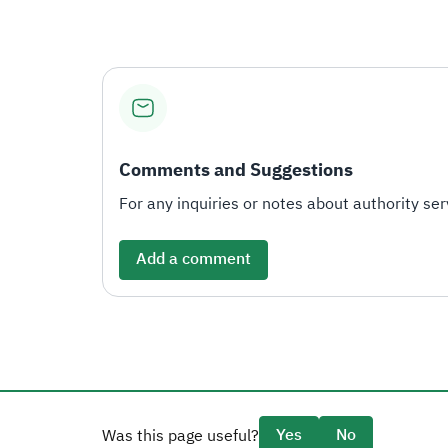
Comments and Suggestions
For any inquiries or notes about authority serv
Add a comment
Yes
No
Was this page useful?