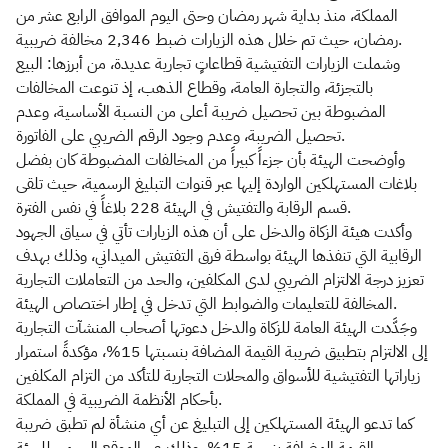
المملكة، منذ بداية شهر رمضان وحتى اليوم الموافق الرابع عشر من
رمضان، حيث تم خلال هذه الزيارات ضبط 2,346 مخالفة ضريبية.
وشملت الزيارات التفتيشية قطاعاتٍ تجارية عديدة، من أبرزها: البيع
بالتجزئة، والتجارة العامة، وقطاع الذهب، إذ تنوعت المخالفات
المضبوطة بين تحصيل ضريبة أعلى من النسبة الأساسية، وعدم
تحصيل الضريبة، وعدم وجود الرقم الضريبي على الفاتورة.
وأوضحت الهيئة بأن جزءاً كبيراً من المخالفات المضبوطة كان بفضل
بلاغات المستهلكين الواردة إليها عبر قنوات التبليغ الرسمية، حيث تلقى
قسم الرقابة والتفتيش في الهيئة 228 بلاغاً في نفس الفترة.
وأكدت هيئة الزكاة والدخل على أن هذه الزيارات تأتي في سياق الجهود
الرقابية التي تنفذها الهيئة بواسطة فرق التفتيش الميداني، وذلك بهدف
تعزيز درجة الالتزام الضريبي لدى المكلفين، والحد من التعاملات التجارية
المخالفة للتعليمات والضوابط التي تدخل في إطار اختصاص الهيئة.
وجَدَّدت الهيئة العامة للزكاة والدخل دعوتها أصحاب المنشآت التجارية
إلى الالتزام بتطبيق ضريبة القيمة المضافة بنسبتها 15%، مؤكدةً استمرار
زياراتها التفتيشية للأسواق والمحلات التجارية للتأكد من التزام المكلفين
بأحكام الأنظمة الضريبية في المملكة.
كما تدعو الهيئة المستهلكين إلى التبليغ عن أي منشأة لم تطبق ضريبة