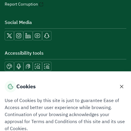
Report Corruption
Social Media
Accessibility tools
Download mobile applications
Cookies
Use of Cookies by this site is just to guarantee Ease of
Access and better user experience while browsing.
Continuation of your browsing acknowledges your
Privacy Policy
Terms of Use
Site Map
approval for Terms and Conditions of this site and its use
of Cookies.