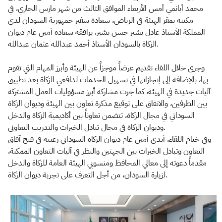
محمد أبانمي أمس الأربعاء الموافق الثالث من شهر مارس الجاري، في
مكتبه بمقر الهيئة في الرياض، سعادة سفير جمهورية السودان لدى
المملكة الأستاذ عادل بشير حسن بشير، يرافقه سعادة أمين عام ديوان
الزكاة بالسودان الأستاذ أحمد عبدالله عثمان عبدالله.
وجرى خلال اللقاء تقديم عرضاً موجزاً عن الهيئة وأبرز المهام التي تقوم
بها، بالإضافة إلى إنجازاتها في تسهيل الخدمات لدافعي الزكاة بعد تطبيق
آليات جديدة في الهيئة، كما جرت مشاركة أبرز مسؤوليات العمل المشتركة
بين الطرفين، والاتفاق على توقيع مذكرة تعاون بين الهيئة وديوان الزكاة
السوداني في مجال الزكاة، تتضمن تعاوناً بين أكاديمية الزكاة والدخل
وديوان الزكاة في مجال تبادل الخبرات والتدريب التعاوني.
وفي ختام اللقاء، أبدى أمين عام ديوان الزكاة السوداني رغبته في فتح آفاق
التعاون وتبادل الخبرات بين الجهتين والنظر في آليات التعاون الممكنة،
مقدماً دعوته إلى معالي المحافظ ومنسوبي الهيئة العامة للزكاة والدخل
لزيارة السودان، من أجل التعرف على تجربة ديوان الزكاة.​