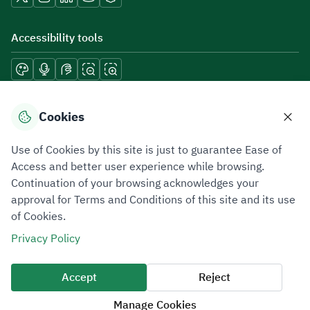
Accessibility tools
Download mobile applications
Cookies
Use of Cookies by this site is just to guarantee Ease of
Access and better user experience while browsing.
Continuation of your browsing acknowledges your
Privacy Policy
Terms of Use
Site Map
approval for Terms and Conditions of this site and its use
of Cookies.
All rights reserved 2026 © ZATCA.GOV.SA
Privacy Policy
Developed and Maintained by Zakat, Tax and Customs Authority
Last update for site was
10 August 2026 09:03 AM
Accept
Reject
Manage Cookies