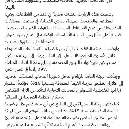
من التعاملات التجارية المخالفة للتعليمات والضوابط الصادرة من
الهيئة.
وشملت هذه الزيارات منشآت تجارية في عدد من القطاعات، وهي:
المطاعم، والخدمات المهنية، وورش الصيانة، إذ تنوعت المخالفات
المضبوطة بين عدم الاحتفاظ بالمستندات والفواتير الضريبية، وتحصيل
ضريبة أعلى وأقل من النسبة الأساسية، بالإضافة إلى عدم وجود عنوان
المنشأة على الفاتورة الضريبية.
وأوضحت هيئة الزكاة والدخل أن جزءاً كبيراً من المخالفات المضبوطة
خلال الأسبوع الماضي كانت على إثر بلاغات وردت إلى الهيئة من قبل
المستهلكين عبر قنوات التبليغ المعتمدة، إذ بلغ عدد البلاغات المتلقاة
297 بلاغاً في نفس الفترة.
وجَدَّدت الهيئة العامة للزكاة والدخل دعوتها أصحاب المنشآت التجارية
إلى الالتزام بتطبيق ضريبة القيمة المضافة بنسبتها 15%، مؤكدةً استمرار
زياراتها التفتيشية للأسواق والمحلات التجارية للتأكد من التزام المكلفين
بأحكام الأنظمة الضريبية في المملكة.
كما تدعو الهيئة المستهلكين إلى التبليغ عن أي منشأة لم تطبق ضريبة
القيمة المضافة بنسبة 15%، وذلك من خلال الموقع الرسمي للهيئة
(gazt.gov.sa)، أو عبر التطبيق الخاص بضريبة القيمة المضافة على
الهواتف الذكية، حيث تقدم الهيئة مكافآتٍ تشجيعية للمبلغين عن