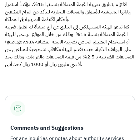
الالتزام بتطبيق ضريبة القيمة المضافة بنسبتها 15%، مؤكدةً استمرار
زياراتها التفتيشية للأسواق والمحلات التجارية للتأكد من التزام المكلفين
بأحكام الأنظمة الضريبية في المملكة.
كما تدعو الهيئة المستهلكين إلى التبليغ عن أي منشأة لم تطبق ضريبة
القيمة المضافة بنسبة 15%، وذلك من خلال الموقع الرسمي للهيئة
(gazt.gov.sa)، أو استخدام التطبيق الخاص بضريبة القيمة المضافة
على الهواتف الذكية، حيث تقدم الهيئة مكافآتٍ تشجيعية للمبلغين عن
المخالفات الضريبية بـ 2,5% من قيمة المخالفات والغرامات، وذلك بحد
أقصى مليون ريال أو 1000 ريال كحد أدنى.
Comments and Suggestions
For any inquiries or notes about authority services