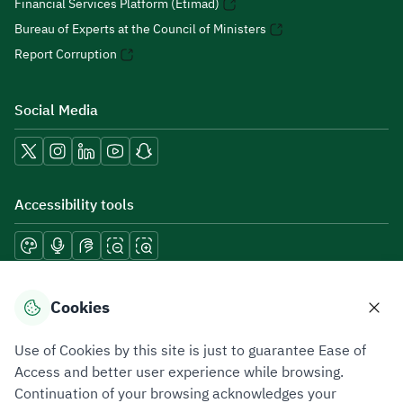
Financial Services Platform (Etimad)
Bureau of Experts at the Council of Ministers
Report Corruption
Social Media
Accessibility tools
Download mobile applications
Cookies
Use of Cookies by this site is just to guarantee Ease of
Access and better user experience while browsing.
Continuation of your browsing acknowledges your
Privacy Policy
Terms of Use
Site Map