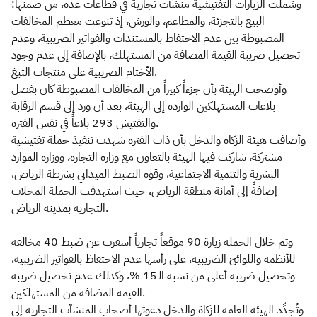
وشملت الزيارات التفتيشية منشآت تجارية في قطاعات عدة، من ضمنها:
البيع بالتجزئة، والمطاعم، والورش، إذ تنوعت معظم المخالفات
المضبوطة بين عدم الاحتفاظ بالمستندات والفواتير الضريبية، وعدم
تحصيل ضريبة القيمة المضافة من المستهلك، بالإضافة إلى عدم وجود
الأختام الضريبية على منتجات التبغ.
وأوضحت الهيئة بأن جزءاً كبيراً من المخالفات المضبوطة كان بفضل
بلاغات المستهلكين الواردة إلى الهيئة، بعد أن ورد إلى قسم الرقابة
والتفتيش 293 بلاغاً في نفس الفترة.
وأضافت هيئة الزكاة والدخل بأن ذات الفترة شهدت تنفيذ حملة تفتيشية
مشتركة، شاركت فيها الهيئة بالتعاون مع وزارة التجارة، ووزارة الموارد
البشرية والتنمية الاجتماعية، وقوة الضبط الميداني بشرطة الرياض،
إضافةً إلى أمانة منطقة الرياض، حيث استهدفت الحملة المحلات
التجارية بمدينة الرياض.
وتم خلال الحملة زيارة 90 موقعاً تجارياً أسفرت عن ضبط 40 مخالفة
للأنظمة واللوائح الضريبية، على رأسها عدم الاحتفاظ بالفواتير الضريبية،
وتحصيل ضريبة أعلى من نسبة الـ15 %، وكذلك عدم تحصيل ضريبة
القيمة المضافة من المستهلكين.
وتُجدِّد الهيئة العامة للزكاة والدخل دعوتها أصحاب المنشآت التجارية إلى