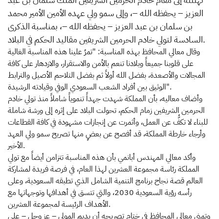
العزيز – يحفظه الله –، وإلى سمو ولي عهده الأمين الأمير محمد
بن سلمان بن عبد العزيز – يحفظه الله –، بمناسبة الذكرى
السادسة لتولي خادم الحرمين الشريفين مقاليد الحكم في البلاد.
وقال معالي المحافظ بهذه المناسبة: "تمرُ علينا هذه المناسبة الغالية
على قلوبنا جميعاً وبلادنا تنعم بالأمن والاستقرار، والازدهار على كافة
المجالات والأصعدة، بفضل الله أولاً ثم بفضل التلاحم الأصيل والترابط
الوثيق بين أفراد الشعب السعودي الوفي وقيادته الرشيدة".
وأضاف معاليه، بأن المملكة شهدت جهداً تنموياً شاملاً منذ تولي خادم
الحرمين الشريفين زمام الحكم، تحولت البلاد على إثره إلى ورشة شاملة
للبناء لا تكفُّ عن العمل، وأثمرت عن إنجازات مشهودة في كافة القطاعات
وأرجاء خارطة المملكة، قد أفصح عن بعضٍ منها تصريح سمو ولي العهد
الأخير.
وأكد معالي المهندس أبانمي بأن هذه المناسبة تتزامن أيضاً مع تولي
المملكة رئاسة مجموعة العشرين لهذا العام، في فرصة فريدة لمشاركة
العالم قصة نجاح برنامج التنمية الشامل الذي تطبقه السعودية، وعلى
رأسه رؤية السعودية 2030، والتي تتسق في أهدافها وتوجهاتها مع
الأهداف الرئيسة لمجموعة العشرين.
وتمنى معالي المحافظ في ختام تصريحه أن يديم المولى – عز وجل – على