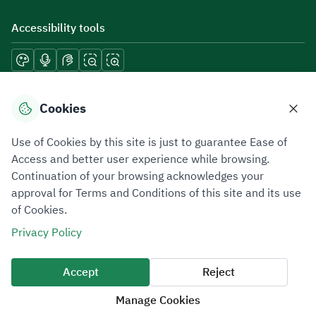
Accessibility tools
Download mobile applications
Cookies
Use of Cookies by this site is just to guarantee Ease of
Access and better user experience while browsing.
Continuation of your browsing acknowledges your
Privacy Policy
Terms of Use
Site Map
approval for Terms and Conditions of this site and its use
of Cookies.
All rights reserved 2026 © ZATCA.GOV.SA
Privacy Policy
Developed and Maintained by Zakat, Tax and Customs Authority
Last update for site was
07 August 2026 10:30 AM
Accept
Reject
Manage Cookies