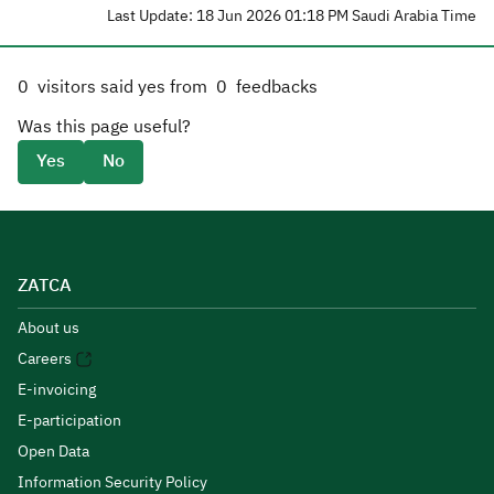
Last Update: 18 Jun 2026 01:18 PM Saudi Arabia Time
0
visitors said yes from
0
feedbacks
Was this page useful?
Yes
No
ZATCA
About us
Careers
E-invoicing
E-participation
Open Data
Information Security Policy