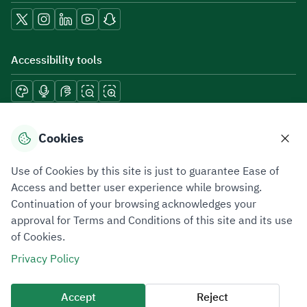
Accessibility tools
Download mobile applications
Cookies
Use of Cookies by this site is just to guarantee Ease of
Access and better user experience while browsing.
Continuation of your browsing acknowledges your
Privacy Policy
Terms of Use
Site Map
approval for Terms and Conditions of this site and its use
of Cookies.
All rights reserved 2026 © ZATCA.GOV.SA
Privacy Policy
Developed and Maintained by Zakat, Tax and Customs Authority
Last update for site was
09 August 2026 08:47 AM
Accept
Reject