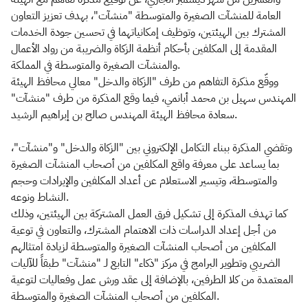
العامة للمنشآت الصغيرة والمتوسطة "منشآت"، بهدف تعزيز التعاون
المشترك بين الهيئتين، وتوظيف إمكانياتهما في تحسين جودة الخدمات
المقدمة إلى المكلفين بأحكام أنظمة الزكاة والضريبة من رواد الأعمال
والمنشآت الصغيرة والمتوسطة في المملكة.
ووقّع مذكرة التفاهم من طرف "الزكاة والدخل" معالي محافظ الهيئة
المهندس سهيل بن محمد أبانمي، فيما وقع المذكرة من طرف "منشآت"
سعادة محافظ الهيئة المهندس صالح بن إبراهيم الرشيد.
وتقضي المذكرة ببناء التكامل الإلكتروني بين "الزكاة والدخل" و"منشآت"،
بما يساعد على معرفة واقع المكلفين من أصحاب المنشآت الصغيرة
والمتوسطة، وتيسير الاستعلام عن أعداد المكلفين والإيرادات وحجم
النشاط ونوعه.
كما تهدف المذكرة إلى تشكيل فرق العمل المشتركة بين الهيئتين، وذلك
من أجل إعداد الدراسات ذات الاهتمام المشترك، والتعاون في توعية
المكلفين من أصحاب المنشآت الصغيرة والمتوسطة لزيادة امتثالهم
الضريبي وتطوير البرامج في مركز "ذكاء" التابع لـ "منشآت" طبقاً للآليات
المعتمدة من كلا الطرفين، بالإضافة إلى عقد ورش عمل وفعاليات لتوعية
المكلفين من أصحاب المنشآت الصغيرة والمتوسطة.