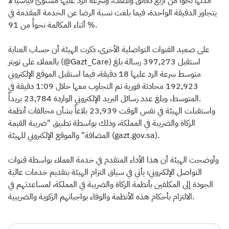
مدتها نحواً من أربع دقائق ونصف، وسرعة الرد عليها مستوىً قياسياً لا
يتجاوز الدقيقة الواحدة، فيما بلغت نسبة الرضا عن الخدمة المقدمة في
أثناء المكالمة نحواً من 91 %.
على صعيد القنوات التواصلية الأخرى، ذكرت الهيئة أن حساب العناية
بالعملاء على تويتر (@Gazt_Care) استقبل 397,273 رسالة بلغ
متوسط سرعة الرد عليها 18 دقيقة، فيما استقبل الموقع الإلكتروني
192,923 محادثة فورية تم التجاوب معها خلال 1:09 دقيقة في
المتوسط، وبلغ عدد رسائل البريد الإلكتروني الواردة 23,784 بريداً.
واستقبلت الهيئة في نفس الوقت 23,939 بلاغاً بشأن مخالفات أنظمة
الزكاة والضريبة في المملكة، وذلك بواسطة تطبيق "ضريبة القيمة
المضافة" والموقع الإلكتروني للهيئة (gazt.gov.sa).
وأوضحت الهيئة أن هذا الأداء المتقدم في خدمة العملاء بواسطة قنوات
التواصل الإلكتروني؛ يأتي في سياق التزام الهيئة بتقديم خدمات عالية
الجودة إلى المكلفين بأنظمة الزكاة والضريبة في المملكة، لمساعدتهم في
الالتزام بأحكام هذه الأنظمة والوفاء بواجباتهم الزكوية والضريبية.​