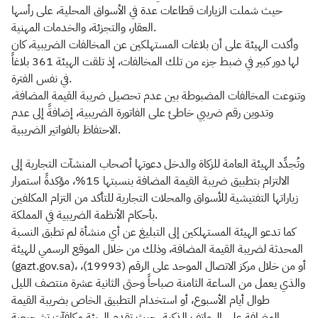
حيث شملت الزيارات قطاعات عدة في الأسواق المحلية، على رأسها
العقار، والتجزئة، والخدمات المهنية.
وأكدت الهيئة على أن بلاغات المستهلكين عن المخالفات الضريبية، كان
لها دور كبير في ضبط جزء من تلك المخالفات، إذ تلقت الهيئة 361 بلاغاً
في نفس الفترة.
وتنوعت المخالفات المضبوطة بين عدم تحصيل ضريبة القيمة المضافة،
وتدوين رقم ضريبي خاطئ على الفاتورة الضريبية، إضافةً إلى عدم
الاحتفاظ بالفواتير الضريبية.
وتُجدِّد الهيئة العامة للزكاة والدخل دعوتها أصحاب المنشآت التجارية إلى
الالتزام بتطبيق ضريبة القيمة المضافة بنسبتها 15%، مؤكدةً استمرار
زياراتها التفتيشية للأسواق والمحلات التجارية للتأكد من التزام المكلفين
بأحكام الأنظمة الضريبية في المملكة.
كما تدعو الهيئة المستهلكين إلى التبليغ عن أي منشأة لم تطبق النسبة
المحدثة لضريبة القيمة المضافة، وذلك من خلال الموقع الرسمي للهيئة
(gazt.gov.sa)، أو من خلال مركز الاتصال الموحد على الرقم (19993)،
والذي يعمل من الساعة الثامنة صباحاً وحتى الثانية عشرة منتصف الليل
طوال أيام الأسبوع، أو استخدام التطبيق الخاص بضريبة القيمة
المضافة على الهواتف الذكية، حيث تقدم الهيئة مكافآتٍ تشجيعية