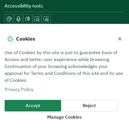
Accessibility tools
Download mobile applications
Cookies
Use of Cookies by this site is just to guarantee Ease of
Access and better user experience while browsing.
Continuation of your browsing acknowledges your
Privacy Policy
Terms of Use
Site Map
approval for Terms and Conditions of this site and its use
of Cookies.
All rights reserved 2026 © ZATCA.GOV.SA
Privacy Policy
Developed and Maintained by Zakat, Tax and Customs Authority
Last update for site was
06 August 2026 10:32 AM
Accept
Reject
Manage Cookies