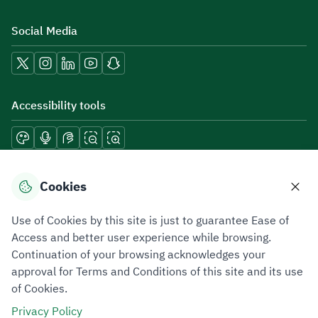
Social Media
Accessibility tools
Download mobile applications
Cookies
Use of Cookies by this site is just to guarantee Ease of
Access and better user experience while browsing.
Continuation of your browsing acknowledges your
Privacy Policy
Terms of Use
Site Map
approval for Terms and Conditions of this site and its use
of Cookies.
All rights reserved 2026 © ZATCA.GOV.SA
Privacy Policy