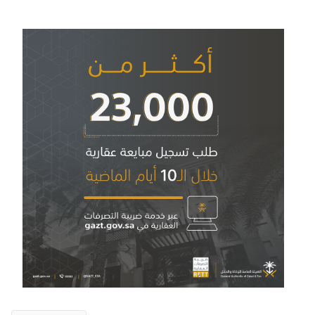
Zakat
Customs
VAT
Tax Declaration
Real Estate Transactions