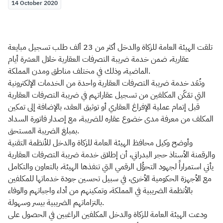
14 October 2020
تلقت الهيئة العامة للزكاة والدخل أكثر من 23 ألف طلب تسجيل مبايعة
عقارية، ضمن خدمة ضريبة التصرفات العقارية خلال العشرة أيام
الماضية، وذلك في مختلف مناطق ومدن المملكة.
وتُعَد خدمة ضريبة التصرفات العقارية واحدة من الخدمات الإلكترونية
التي تمَكّن المكلفين من تسجيل عقاراتهم في ضريبة التصرفات العقارية
قبل إتمام عملية الإفراغ العقاري أو توثيق العقد، بالإضافة إلى تمكين
المكلف من معرفة مدى خضوع عقاره للضريبة، مع إصدار فاتورة السداد
بمبلغ الضريبة المستحق.
وأوضح وكيل محافظ الهيئة العامة للزكاة والدخل للأنظمة التقنية
والرقمنة الأستاذ حجر البدراني، أن إطلاق خدمة ضريبة التصرفات العقارية
يأتي استمراراً لجهود التحوُّل الرقمي التي تنفذها الهيئة، بالتعاون والتكامل
مع الأجهزة الحكومية الأخرى، في سبيل تحسين جودة خدماتها للمكلفين
بالأنظمة الضريبية في المملكة، وتمكينهم من أداء واجباتهم والوفاء
بالتزاماتهم الضريبية بيسر وسهولة.
ودعت الهيئة العامة للزكاة والدخل المكلفين الراغبين في الحصول على