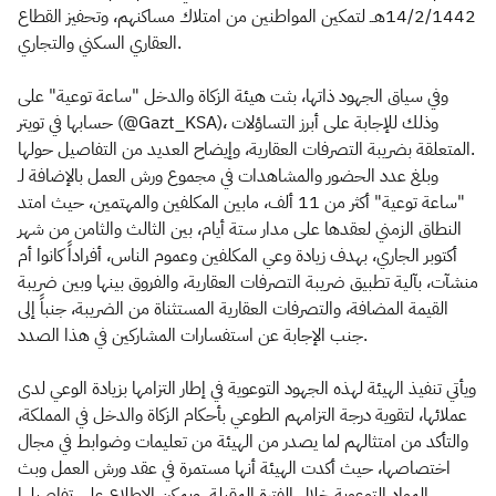
14/2/1442هــ لتمكين المواطنين من امتلاك مساكنهم، وتحفيز القطاع
العقاري السكني والتجاري.
وفي سياق الجهود ذاتها، بثت هيئة الزكاة والدخل "ساعة توعية" على
حسابها في تويتر (@Gazt_KSA)، وذلك للإجابة على أبرز التساؤلات
المتعلقة بضريبة التصرفات العقارية، وإيضاح العديد من التفاصيل حولها.
وبلغ عدد الحضور والمشاهدات في مجموع ورش العمل بالإضافة لـ
"ساعة توعية" أكثر من 11 ألف، مابين المكلفين والمهتمين، حيث امتد
النطاق الزمني لعقدها على مدار ستة أيام، بين الثالث والثامن من شهر
أكتوبر الجاري، بهدف زيادة وعي المكلفين وعموم الناس، أفراداً كانوا أم
منشآت، بآلية تطبيق ضريبة التصرفات العقارية، والفروق بينها وبين ضريبة
القيمة المضافة، والتصرفات العقارية المستثناة من الضريبة، جنباً إلى
جنب الإجابة عن استفسارات المشاركين في هذا الصدد.
ويأتي تنفيذ الهيئة لهذه الجهود التوعوية في إطار التزامها بزيادة الوعي لدى
عملائها، لتقوية درجة التزامهم الطوعي بأحكام الزكاة والدخل في المملكة،
والتأكد من امتثالهم لما يصدر من الهيئة من تعليمات وضوابط في مجال
اختصاصها، حيث أكدت الهيئة أنها مستمرة في عقد ورش العمل وبث
المواد التوعوية خلال الفترة المقبلة، ويمكن الاطلاع على تفاصيلها