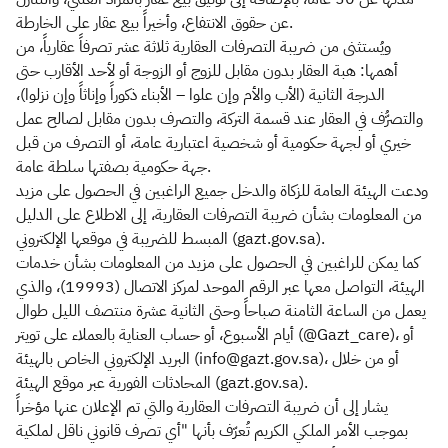
عن حقوق الانتفاع، وأخيراً بيع عقار على الخارطة.
ويُستثنى من ضريبة التصرفات العقارية ثلاثة عشر تصرفاً عقارياً، من
أهمها: هبة العقار بدون مقابل للزوج أو الزوجة أو لأحد الأقارب حتى
الدرجة الثانية (الأب والأم وإن علوا – الأبناء ذكوراً وإناثاً وإن نزلوا)،
والتصرُّف في العقار عند قسمة التركة، والتصرف بدون مقابل لصالح عمل
خيري أو لجهة حكومية أو شخصية اعتبارية عامة، أو التصرف من قبل
جهة حكومية بصفتها سلطة عامة.
ودعت الهيئة العامة للزكاة والدخل جميع الراغبين في الحصول على مزيد
من المعلومات بشأن ضريبة التصرفات العقارية، إلى الاطلاع على الدليل
المبسط للضريبة في موقعها الإلكتروني (gazt.gov.sa).
كما يمكن للراغبين في الحصول على مزيد من المعلومات بشأن خدمات
الهيئة، التواصل معها عبر الرقم الموحد لمركز الاتصال (19993)، والذي
يعمل من الساعة الثامنة صباحاً وحتى الثانية عشرة منتصف الليل طوال
أيام الأسبوع، أو حساب العناية بالعملاء على تويتر (@Gazt_care)، أو
البريد الإلكتروني الخاص بالهيئة (info@gazt.gov.sa)، أو من خلال
المحادثات الفورية عبر موقع الهيئة (gazt.gov.sa).
يشار إلى أن ضريبة التصرفات العقارية والتي تم الإعلان عنها مؤخراً
بموجب الأمر الملكي الكريم تُعرّف بأنها "أي تصرف قانوني ناقل لملكية