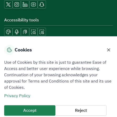
Accessibility tools
Download mobile applications
Cookies
Use of Cookies by this site is just to guarantee Ease of
Access and better user experience while browsing.
Continuation of your browsing acknowledges your
Privacy Policy
Terms of Use
Site Map
approval for Terms and Conditions of this site and its use
of Cookies.
All rights reserved 2026 © ZATCA.GOV.SA
Privacy Policy
Developed and Maintained by Zakat, Tax and Customs Authority
Last update for site was
06 August 2026 10:32 AM
Accept
Reject