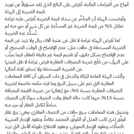
أنواع من الغرامات المالية، تُفرَض على البائع الذي يُعَد مسؤولاً عن توريد
قيمة الضريبة إلى الهيئة.
وأوضحت الهيئة أن المتأخِّر عن سداد قيمة الضريبة تُفرَض عليه غرامة
تعادل 5% من قيمة الضريبة غير المسدَّدة عن كل شهرٍ أو جزءٍ منه لم
تُسدَّد عنه الضريبة.
كما تَفرض الهيئة غرامة لا تقل عن عشرة آلاف ريال ولا تزيد عن قيمة
الضريبة المستحقة في حالات مثل: عدم الإفصاح في الوقت الصحيح، أو
عدم الإفصاح بشكل دقيق، أو تقديم قيمة غير دقيقة للعقار، فيما يترتَّب
على التهرُّب من دَفْع ضريبة التصرفات العقارية فرض غرامة لا تقل قيمتها
عن الضريبة المستحقة ولا تتجاوز ثلاثة أمثالها.
وأكدت الهيئة العامة للزكاة والدخل في ذات السياق، أن كافة المعاملات
العقارية التي تتم على سبيل البيع وما فيه حكمه خاضعة لضريبة
التصرفات العقارية بنسبة 5%، مع إعفائها من ضريبة القيمة المضافة
بنسبة 15%، مهما كانت حالة العقار وقت التصرف، سواءً كان التصرف
شاملاً لكامل العقار أو جزء منه.
وتشمل هذه المعاملات سبع حالات من التصرف العقاري، وهي: بيع عقار
مُوثَّق لدى كاتب العدل أو المُوثِّق المعتمد نظاماً، وعقود الإيجار المنتهية
بالتملُّك، وعقود الإيجار التمويلي، وعقود الانتفاع طويلة الأجل التي تزيد
مدتها عن 50 عاماً، بالإضافة إلى توثيق بيع عقار بالمزاد العلني، والتنازل