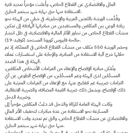
المالي والاقتصادي عن القطاع الخاص، وأَعلنت مؤخراً تمديد فترة
الاستفادة منها حتى نهاية شهر سبتمبر الجاري.
وقُدِّمت الورشة باللغتين العربية والإنجليزية، في سَعْيٍ من الهيئة نحو
زيادة الوعي بين المكلفين والمستفيدين من مبادراتها الهادفة إلى تمكين
منشآت القطاع الخاص من تجاوز الآثار المالية والاقتصادية، في ظل انتشار
جائحة فايروس كورونا المستجد (كوفيد-19).
وحضر الورشة 550 مكلف من منشآت القطاع الخاص في المملكة، إذ تم
خلالها شرح آلية الاستفادة من المبادرة، والإجابة على استفسارات عملاء
الهيئة في هذا الصدد.
وتُمَكن مبادرة الإفصاح والإعفاء من الغرامات الأشخاص المكلفين،
المسجَّلين لدى الهيئة وغير المسجَّلين، من الإفصاح الطوعي عن أي
التزامات ضريبية غير مُفصَح عنها، مع الإعفاء من الغرامات المترتبة على
ذلك الإفصاح، ويشمل ذلك ضريبة القيمة المضافة، والضريبة الانتقائية،
وضريبة الدخل.
وكانت الهيئة العامة للزكاة والدخل قد دعَتْ المكلفين مؤخراً إلى
المسارعة نحو الاستفادة من عدة مبادرات لتخفيف الأثر المالي
والاقتصادي عن منشآت القطاع الخاص، والتي تم تمديد وقت الاستفادة
منها حتى نهاية شهر سبتمبر الجاري.
ودعت الهيئة المستفيدين الراغبين في الحصول على مزيد من المعلومات