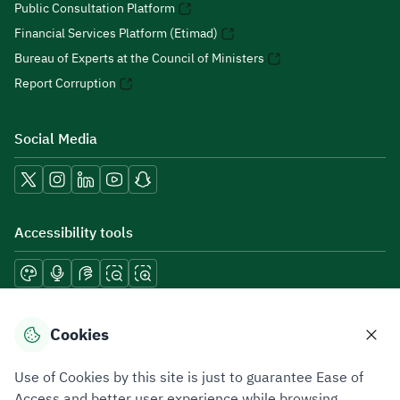
Public Consultation Platform
Financial Services Platform (Etimad)
Bureau of Experts at the Council of Ministers
Report Corruption
Social Media
Accessibility tools
Download mobile applications
Cookies
Use of Cookies by this site is just to guarantee Ease of
Access and better user experience while browsing.