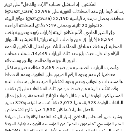
المكلفين، إذ استقبل حساب "الزكاة والدخل" على تويتر
(@Gazt_Care) 32,996 رسالة، فيما بلغ عدد المحادثات الفورية على
موقع الهيئة (gazt.gov.sa) 22,190 محادثة، بمعدل سرعة رد قياسية
لا تتجاوز 20 ثانية، وبمعدل 7:49 دقائق للمحادثة الواحدة.
وفي الشهر الماضي، قَدّم مكلفو الهيئة إقرارات زكوية وضريبية بلغت
58,394 إقراراً، في حين واصلت الهيئة زياراتها التفتيشية للأسواق
المحلية في مختلف مناطق المملكة، للتأكد من امتثال المكلفين لأنظمة
الزكاة والدخل، حيث بلغ عدد تلك الزيارات 14,449، شملت محلات
البيع بالتجزئة، والمطاعم، والتبغ ومشتقاته.
وأسفرت الزيارات التفتيشية عن ضبط 3,459 مخالفة ضريبية، تمَثّل
معظمها في عدم وجود الرقم الضريبي على الفاتورة، وعدم الاحتفاظ
بالمستندات والفواتير، وعدم وجود الاختام الضريبية على منتجات التبغ.
وقد تمَكّنت الهيئة من ضبط جزء من تلك المخالفات على إثر بلاغات
المستهلكين الواردة لها من خلال قنوات الإبلاغ المعتمدة، إذ بلغ إجمالي
البلاغات الواردة 4,923، منها 3,073 بلاغاً تمت مباشرته، و320 يجري
العمل عليها، فيما كان 1,530 منها خارج الاختصاص.
وشهد شهر أغسطس الماضي إحراز الهيئة العامة للزكاة والدخل شهادة
التميز المؤسسي "ملتزمون بالتميز" من المؤسسة الأوروبية لإدارة الجودة
(EFQM)، لتكون الهيئة بذلك المنظمة الحكومية الأولى في المملكة التي