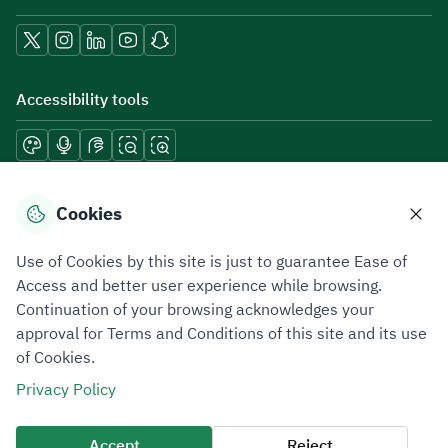
Accessibility tools
Download mobile applications
Cookies
Use of Cookies by this site is just to guarantee Ease of
Access and better user experience while browsing.
Continuation of your browsing acknowledges your
Privacy Policy
Terms of Use
Site Map
approval for Terms and Conditions of this site and its use
of Cookies.
All rights reserved 2026 © ZATCA.GOV.SA
Privacy Policy
Developed and Maintained by Zakat, Tax and Customs Authority
Last update for site was
07 August 2026 10:30 AM
Accept
Reject