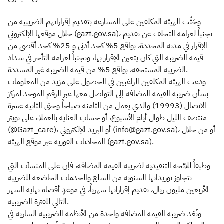
وحَثّت الهيئة المكلفين على المسارعة بتقديم إقراراتهم الضريبية من
خلال موقعها الإلكتروني (gazt.gov.sa)، تجنباً لغرامة التخلف عن تقديم
الإقرار في مدته المحددة، بواقع 5% كحد أدنى و 25% كحد أقصى من
قيمة الضريبة التي كان يتعين الإقرار بها، وتجنباً لغرامة التأخر في سداد
الضريبة المستحقة، بواقع 5% من قيمة الضريبة غير المسددة.
ودعت الهيئة المكلفين الراغبين في الحصول على مزيد من المعلومات
بشأن ضريبة القيمة المضافة إلى التواصل معها عبر الرقم الموحد لمركز
الاتصال (19993) والذي يعمل من الثامنة صباحاً وحتى الثانية عشرة
منتصف الليل طوال أيام الأسبوع، أو حساب العناية بالعملاء على تويتر
(@Gazt_care)، أو البريد الإلكتروني (info@gazt.gov.sa)، أو من خلال
المحادثات الفورية عبر موقع الهيئة (gazt.gov.sa).
وطبقاً للائحة التنفيذية لضريبة القيمة المضافة، فإن على المنشآت التي
تتجاوز توريداتها السنوية من السلع والخدمات الخاضعة للضريبة
الأربعين مليون ريال، تقديم إقراراتها شهرياً، في موعدٍ أقصاه نهاية الشهر
التالي للفترة الضريبية.
وتُعَد ضريبة القيمة المضافة واحدة من الأنظمة الضريبية السارية في