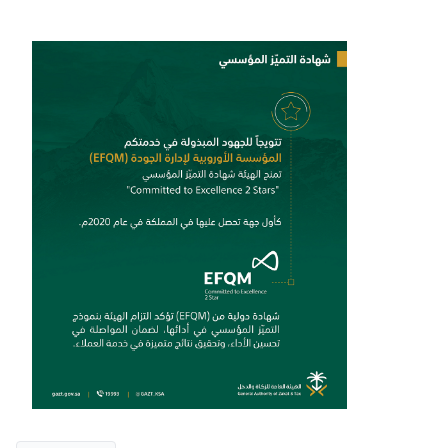
Zakat
Customs
VAT
Tax Declaration
Real Estate Transactions