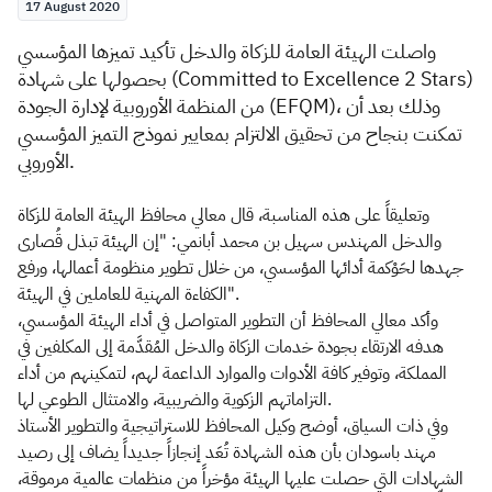
17 August 2020
واصلت الهيئة العامة للزكاة والدخل تأكيد تميزها المؤسسي
بحصولها على شهادة (Committed to Excellence 2 Stars)
من المنظمة الأوروبية لإدارة الجودة (EFQM)، وذلك بعد أن
تمكنت بنجاح من تحقيق الالتزام بمعايير نموذج التميز المؤسسي
الأوروبي.
وتعليقاً على هذه المناسبة، قال معالي محافظ الهيئة العامة للزكاة
والدخل المهندس سهيل بن محمد أبانمي: "إن الهيئة تبذل قُصارى
جهدها لحَوْكمة أدائها المؤسسي، من خلال تطوير منظومة أعمالها، ورفع
الكفاءة المهنية للعاملين في الهيئة".
وأكد معالي المحافظ أن التطوير المتواصل في أداء الهيئة المؤسسي،
هدفه الارتقاء بجودة خدمات الزكاة والدخل المُقدَّمة إلى المكلفين في
المملكة، وتوفير كافة الأدوات والموارد الداعمة لهم، لتمكينهم من أداء
التزاماتهم الزكوية والضريبية، والامتثال الطوعي لها.
وفي ذات السياق، أوضح وكيل المحافظ للاستراتيجية والتطوير الأستاذ
مهند باسودان بأن هذه الشهادة تُعَد إنجازاً جديداً يضاف إلى رصيد
الشهادات التي حصلت عليها الهيئة مؤخراً من منظمات عالمية مرموقة،