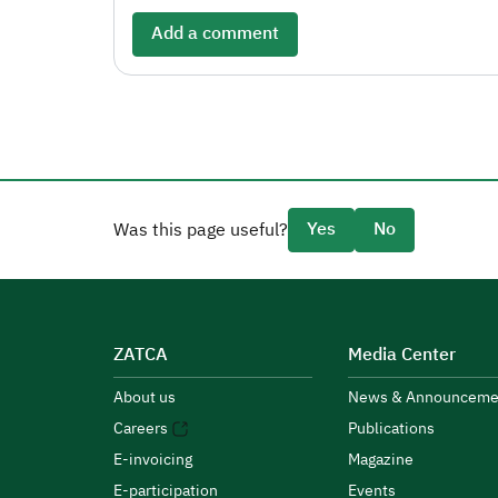
Add a comment
Yes
No
Was this page useful?
ZATCA
Media Center
About us
News & Announceme
Careers
Publications
E-invoicing
Magazine
E-participation
Events