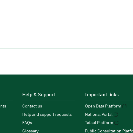
Help & Support
Important links
nts
Contact us
Open Data Platform
Help and support requests
National Portal
FAQs
Tafaul Platform
Glossary
Public Consultation Platf