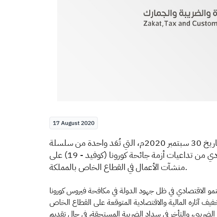
17 August 2020
علنت الهيئة العامة للزكاة والدخل عن تمديد مبادرة "إلغاء الغرامات والإعفاء من العقوبات المالية عن المكلفين" حتى تاريخ 30 سبتمبر 2020م، التي تُعَد واحدة من سلسلة
المبادرات التي أعلنت عنها "الزكاة والدخل" في وقت سابق خلال العام الميلادي الجاري، لتخفيف الأثر المالي والاقتصادي من تداعيات أزمة جائحة كورونا (كوفيد - 19) على
منشآت الأعمال في القطاع الخاص بالمملكة.
مو الاقتصادي في ظل جهود الدولة في مكافحة فيروس كورونا
ر الضريبي، والتأخر في سداد الضريبة المستحقة، في حال تقديم