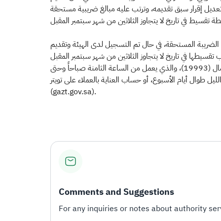
ات النظامية، أو في حال تعديل إقرار سبق تقديمه، وترتب عليه مبالغ ضريبية مستحقة
اد الضريبة المستحقة، في حال تم التسجيل لدى الهيئة وتقديم
ودعت الهيئة العامة للزكاة والدخل المكلفين الراغبين في الحصول على مزيد من المعلومات إلى التواصل معها عبر الرقم الموحد لمركز الاتصال (19993)، والذي يعمل من الساعة الثامنة صباحاً وحتى
ساب العناية بالعملاء على تويتر (@Gazt_Care)، أو البريد الإلكتروني (info@gazt.gov.sa)، أو من خلال المحادثات الفورية عبر موقع الهيئة
(gazt.gov.sa).
Comments and Suggestions
For any inquiries or notes about authority serv