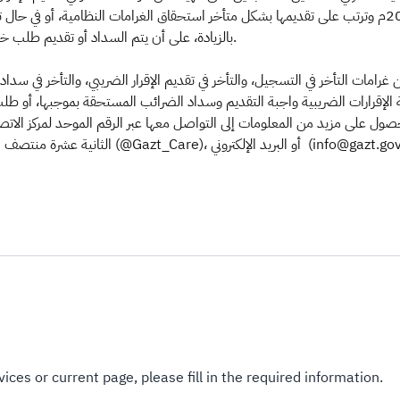
إقرارات ضريبية كان يجب تقديمها قبل تاريخ 18 مارس 2020م وترتب على تقديمها بشكل متأخر استحقاق الغرام
بالزيادة، على أن يتم السداد أو تقديم طلب خطة تقسيط في تاريخ لا يتجاوز الثلاثين من شهر سبتمبر المقبل.
 غرامات التأخر في التسجيل، والتأخر في تقديم الإقرار الضريبي، والتأخر في سد
الثانية عشرة منتصف الليل طوال أيام الأسبوع، أو ح
ices or current page, please fill in the required information.