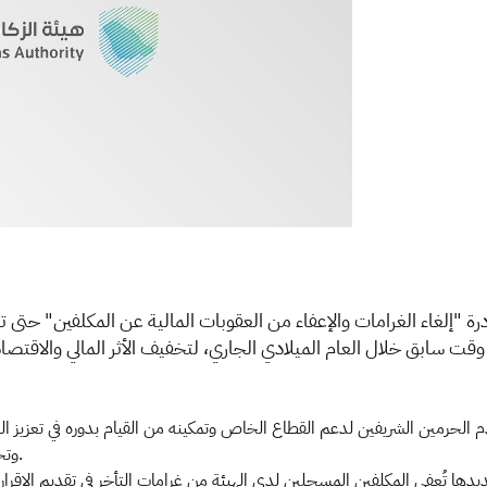
لحرمين الشريفين لدعم القطاع الخاص وتمكينه من القيام بدوره في تعزيز الن
وتخفيف آثاره المالية والاقتصادية المتوقعة على القطاع الخاص.
مديدها تُعفِي المكلفين المسجلين لدى الهيئة من غرامات التأخر في تقديم الإقرا