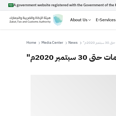
A government website registered with the Government of the 
About Us
E-Services
 2020م
News
Media Center
Home
بتمبر 2020م
Search
Suggestions
Zakat
Customs
VAT
Tax Dec