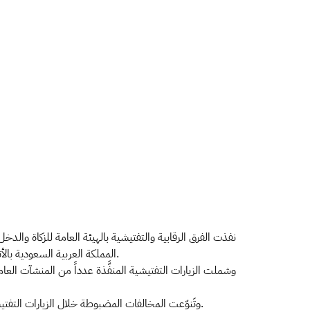
المملكة العربية السعودية بالأنظمة والأحكام الضريبية، ومن بينها تطبيق النسبة الـمُحَدثة لضريبة القيمة المضافة 15%، والتي بدأ تطبيقها في الأول من شهر يوليو الماضي.
وتَنوّعت المخالفات المضبوطة خلال الزيارات التفتيشية بين عدم كتابة الرقم الضريبي على الفاتورة، وعدم تحصيل الضريبة من المستهلك، إضافةً لعدم وجود أختام ضريبية على منتجات التبغ.