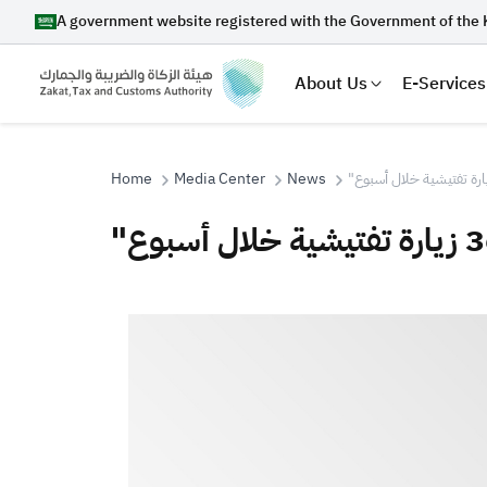
A government website registered with the Government of the 
About Us
E-Services
Home
Media Center
News
Search
Suggestions
Zakat
Customs
VAT
Tax Dec