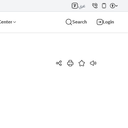
عربي
Center
Search
Login
Search AI
Search