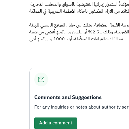
يئة العامة للزكاة والدخل دعوتها لأصحاب المنشآت التجارية إلى الالتزام بتطبيق ضريبة القيمة المضافة بنسبتها الـمُحَدثة 15%، مؤكدةً استمرار زياراتها التفتيشية للأسواق والمحلات التجارية
تطبق النسبة المحدثة لضريبة القيمة المضافة، وذلك من خلال الموقع الرسمي للهيئة
الرقم (19993)، أو استخدام التطبيق الخاص بضريبة القيمة المضافة، حيث تقدم الهيئة مكافآتٍ تشجيعية للمبلغين عن المخالفات الضريبية، وذلك بـ 2.5% أو مليون ريال كحدٍ أقصى من قيمة
المخالفات والغرامات المُحصَّلة، أو بـ 1000 ريال كحدٍ أدنى.​
Comments and Suggestions
For any inquiries or notes about authority serv
Add a comment