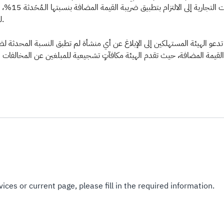
وتُجدِّد اله،
للتأكد من التزام المكلفين بأحكام الأنظمة الضريبية في المملكة.
كما تدعو الهيئة المستهلكين إلى الإبلاغ عن أي منشأة لم  (gazt.gov.sa)،  خلال مركز الاتصال الموحد على
ices or current page, please fill in the required information.