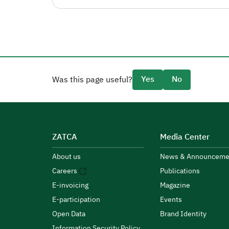
Yes
No
Was this page useful?
ZATCA
Media Center
About us
News & Announceme
Careers
Publications
E-invoicing
Magazine
E-participation
Events
Open Data
Brand Identity
Information Security Policy