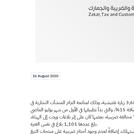
16 August 2020
نفذت الفرق الرقابية والتفتيشية بالهيئة العامة للزكاة والدخل الأسبوع الماضي، المنتهي بتاريخ الخامس عشر من شهر أغسطس الجاري، 3,686 زيارة تفتيشية، وذلك لمتابعة التزام المنشآت التجارية في
وشملت الزيارات التفتيشية المنفَّذة عدداً من المنشآت العاملة في قطاعات التجارة العامة، والمطاعم، والبيع بالتجزئة، تم خلالها ضبط 772 مخالفة ضريبية، بعضها كان على إثر بلاغات وردت إلى الهيئة،
بلغ عددها 1,101 بلاغ في نفس الفترة.