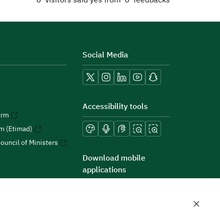
0
visitors said yes from
0
feedbacks
Social Media
Accessibility tools
orm
rm (Etimad)
ouncil of Ministers
Download mobile
applications