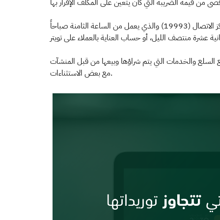
ودعت الهيئة المكلفين الراغبين في الحصول على مزيد من المعلومات بشأن ضريبة القيمة المضافة إلى التواصل معها عبر الرقم الموحد لمركز الاتصال (19993) والذي يعمل من الساعة الثامنة صباحاً
يع السلع والخدمات التي يتم شراؤها وبيعها من قبل المنشآت
مع بعض الاستثناءات.