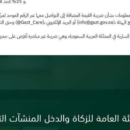
و 25% كحد أقصى من قيمة الضريبة التي كان يتعين على المكلف الإقرار بها.
 السارية في المملكة العربية السعودية، وهي ضريبة غير مباشرة تُفرَض على جم