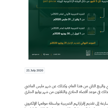
21 July 2020
ضي والربع الثاني من هذا العام، وكذلك عن شهر مارس الماضي
وحثت "الزكاة والدخل" المكلفين على المسارعة إلى تقديم إقراراتهم الضريبية بواسطة موقعها الإلكتروني (gazt.gov.s