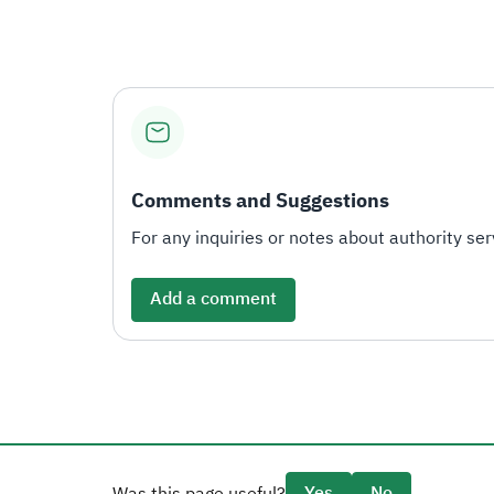
Comments and Suggestions
For any inquiries or notes about authority serv
Add a comment
Yes
No