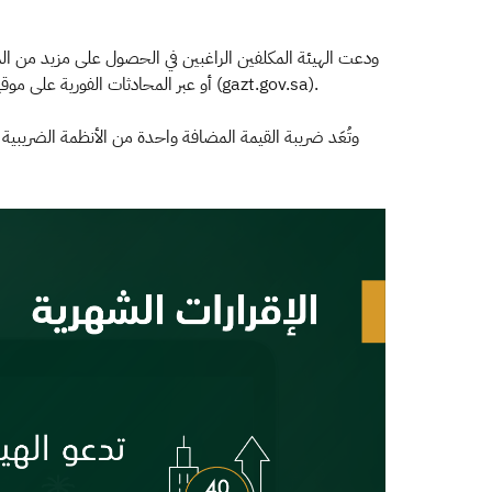
وحتى الثانية عشرة منتصف الليل، أو حساب العناية بالعملاء على تويتر (@Gazt_Care)، أو البريد الإلكتروني (info@gazt.gov.sa)، أو عبر المحادثات الفورية على موقع الهيئة (gazt.gov.sa).
وتُعَد ضريبة القيمة المضافة واحدة من الأنظمة الضريبية