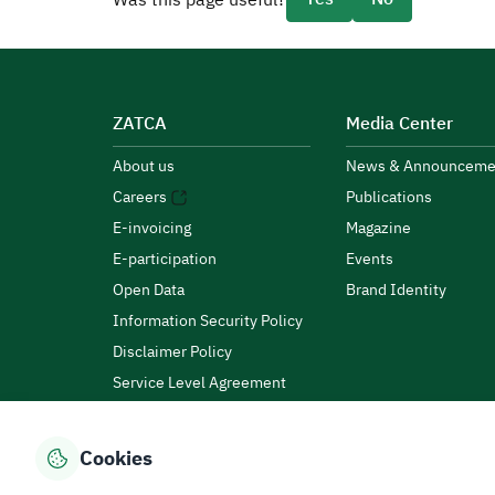
Was this page useful?
ZATCA
Media Center
About us
News & Announceme
Careers
Publications
E-invoicing
Magazine
E-participation
Events
Open Data
Brand Identity
Information Security Policy
Disclaimer Policy
Service Level Agreement
Customer Charter
Cookies