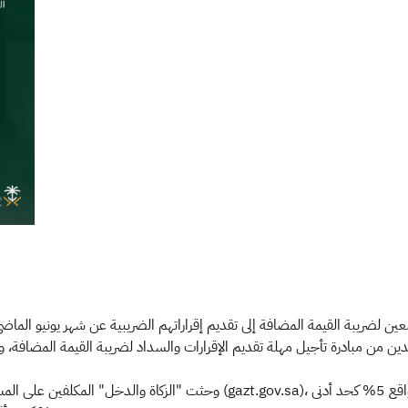
عين لضريبة القيمة المضافة إلى تقديم إقراراتهم الضريبية عن شهر يونيو الما
a)، تجنباً لغرامة التخلف عن تقديم الإقرار في مدته المحددة، بواقع 5% كحد أدنى