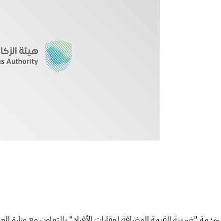
دمة "ضريبة القيمة المضافة لعقارات الأفراد" بالتعاون مع وزارة العدل