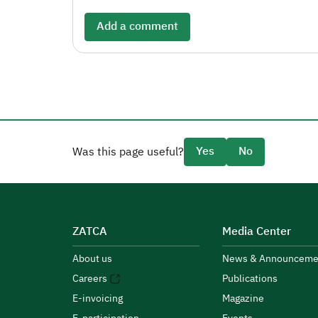
Add a comment
Yes
No
Was this page useful?
ZATCA
Media Center
About us
News & Announceme
Careers
Publications
E-invoicing
Magazine