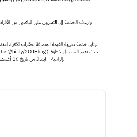
وتهدف الخدمة إلى التسهيل على البائعين من الأفراد
وتأتي خدمة ضريبة القيمة المضافة لعقارات الأفراد امتداد
إلزامية – ابتداءً من تاريخ 16 أغسطس المقبل - لمعرفة الاستحقاق للضريبة، وتسهيل السداد، وإصدار فاتورة رسمية بذلك قبل إكمال إجراءات الإفراغ العقاري لدى وزارة العدل.​