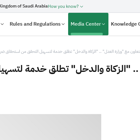
Kingdom of Saudi Arabia
How you know?
Rules and Regulations
Media Center
Knowledge 
تعاون مع "وزارة العدل" .. "الزكاة والدخل" تطلق ﺧﺪﻣﺔ لتسهيل التحقق من استحقاق ضريب
" .. "الزكاة والدخل" تطلق ﺧﺪﻣﺔ لتسه
laration
Real Estate Transactions