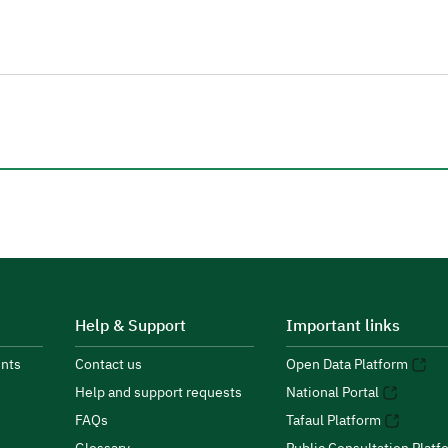
Help & Support
Important links
nts
Contact us
Open Data Platform
Help and support requests
National Portal
FAQs
Tafaul Platform