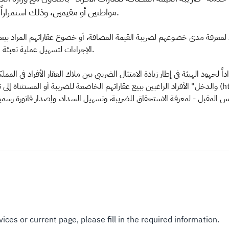
مواطنين أو مقيمين، وذلك استمراراً لجهود التحول الرقمي والتكامل بين الأجهزة الحكومية.
 لمعرفة مدى خضوعهم لضريبة القيمة المضافة، أو خضوع عقاراتهم المراد بيعها
الإجراءات لتسهيل عملية تعبئة الإقرارات دون الحاجة لرفعها، مع إتاحة إمكانية التعديل عليها.
اً لجهود الهيئة في إطار زيادة الامتثال الضريبي بين ملاك العقار الأفراد في الم
والدخل" الأفراد الراغبين ببيع عقاراتهم الخاضعة ل (https://bit.ly/2O0Hhng )، حيث يعتبر التسجيل خطوة
ices or current page, please fill in the required information.