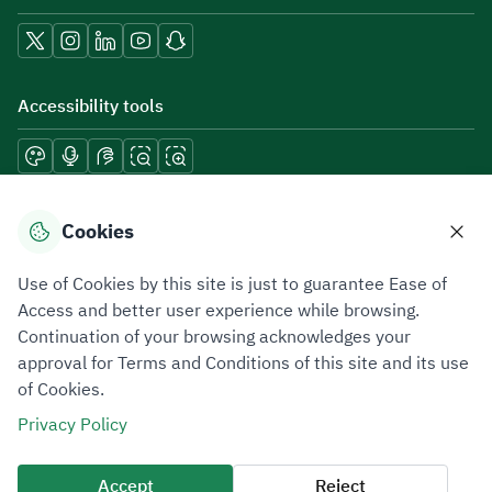
Accessibility tools
Download mobile applications
Cookies
Use of Cookies by this site is just to guarantee Ease of
Access and better user experience while browsing.
Continuation of your browsing acknowledges your
Privacy Policy
Terms of Use
Site Map
approval for Terms and Conditions of this site and its use
of Cookies.
All rights reserved 2026 © ZATCA.GOV.SA
Privacy Policy
Developed and Maintained by Zakat, Tax and Customs Authority
Last update for site was
07 August 2026 10:30 AM
Accept
Reject