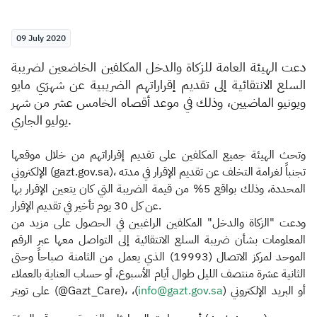
Zakat
Customs
VAT
Tax Declaration
09 July 2020
Real Estate Transactions
دعت الهيئة العامة للزكاة والدخل المكلفين الخاضعين لضريبة
السلع الانتقائية إلى تقديم إقراراتهم الضريبية عن شهرَي مايو
ويونيو الماضيين، وذلك في موعد أقصاه الخامس عشر من شهر
يوليو الجاري.
وتحث الهيئة جميع المكلفين على تقديم إقراراتهم من خلال موقعها
الإلكتروني (gazt.gov.sa)، تجنباً لغرامة التخلف عن تقديم الإقرار في مدته
المحددة، وذلك بواقع 5% من قيمة الضريبة التي كان يتعين الإقرار بها
عن كل 30 يوم تأخير في تقديم الإقرار.
ودعت "الزكاة والدخل" المكلفين الراغبين في الحصول على مزيد من
المعلومات بشأن ضريبة السلع الانتقائية إلى التواصل معها عبر الرقم
الموحد لمركز الاتصال (19993) الذي يعمل من الثامنة صباحاً وحتى
الثانية عشرة منتصف الليل طوال أيام الأسبوع، أو حساب العناية بالعملاء
)،
info@gazt.gov.sa​
على تويتر (@Gazt_Care)، أو البريد الإلكتروني (